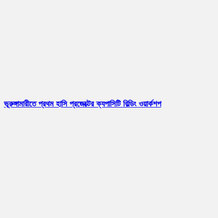
ভূরুঙ্গামারীতে প্রথম হাসি প্রজেক্টের ক্যপাসিটি বিল্ডিং ওয়ার্কশপ