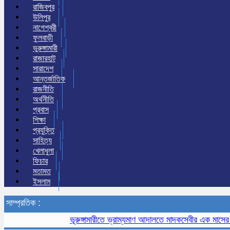
রাজিবপুর
উলিপুর
নাগেশ্বরী
ফুলবাড়ী
ভুরুঙ্গামারী
রাজারহাট
সারাদেশ
আন্তর্জাতিক
রাজনীতি
অর্থনীতি
প্রবাস
শিক্ষা
প্রযুক্তি
সাহিত্য
খেলাধুলা
ফিচার
মতামত
ইসলাম
সাম্প্রতিক :
ভূরুঙ্গামারীতে ভ্রাম্যমাণ আদালতে মাদকসেবীর এক মাসের কারা