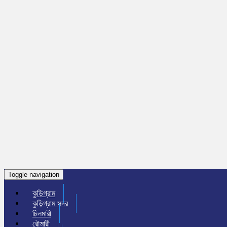
Toggle navigation
কুড়িগ্রাম
কুড়িগ্রাম সদর
চিলমারী
রৌমারী