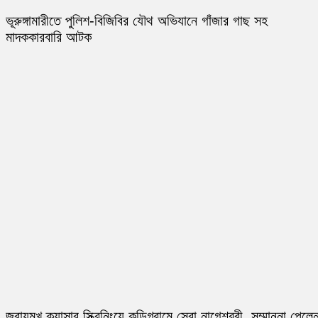
ভূরুঙ্গামারীতে পুলিশ-বিজিবির যৌথ অভিযানে গাঁজার গাছ সহ
মাদককারবারি আটক
জরায়ুমুখ ক্যান্সার স্ক্রিনিংয়ে কুড়িগ্রামে সেরা নাগেশ্বরী, সম্মাননা পেলে