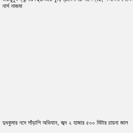
নার্স নাজমা
দুধকুমার নদে সাঁড়াশি অভিযান, জব্দ ২ হাজার ৫০০ মিটার চায়না জাল