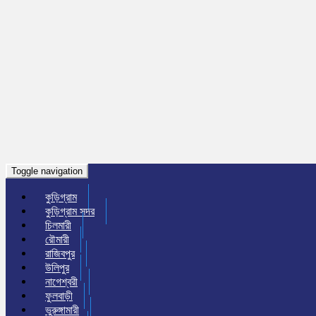
Toggle navigation
কুড়িগ্রাম
কুড়িগ্রাম সদর
চিলমারী
রৌমারী
রাজিবপুর
উলিপুর
নাগেশ্বরী
ফুলবাড়ী
ভুরুঙ্গামারী