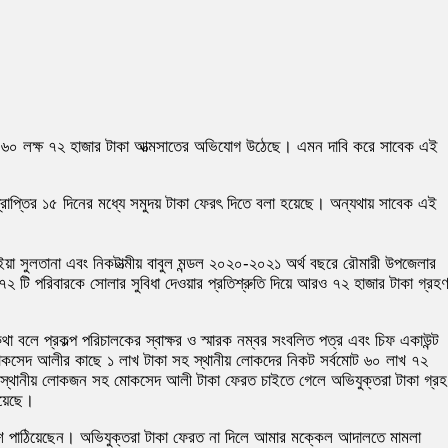
নামে ৬০ লক্ষ ৭২ হাজার টাকা আত্মসাতের অভিযোগ উঠেছে। এমন দাবি করে সাবেক এই
াপ্তির ১৫ দিনের মধ্যে সমুদয় টাকা ফেরৎ দিতে বলা হয়েছে। অন্যথায় সাবেক এই
াইয়া সুলতানা এবং নিকটাত্মীয় বাবুল মন্ডল ২০২০-২০২১ অর্থ বছরে রৌমারী উপজেলার
ং ৭২ টি পরিবারকে সোলার সুবিধা দেওয়ার প্রতিশ্রুতি দিয়ে আরও ৭২ হাজার টাকা গ্রহ
া বলে প্রকল্প পরিচালকের স্বাক্ষর ও স্মারক নম্বর সংবলিত পত্র এবং চিফ একাউন্ট
করে মোকসেদ আলীর কাছে ১ লাখ টাকা সহ স্থানীয় লোকদের নিকট সর্বমোট ৬০ লাখ ৭২
র্চ স্থানীয় লোকজন সহ মোকসেদ আলী টাকা ফেরত চাইতে গেলে অভিযুক্তরা টাকা গ্র
হয়েছে।
িশ পাঠিয়েছেন। অভিযুক্তরা টাকা ফেরত না দিলে আমার মক্কেল আদালতে মামলা