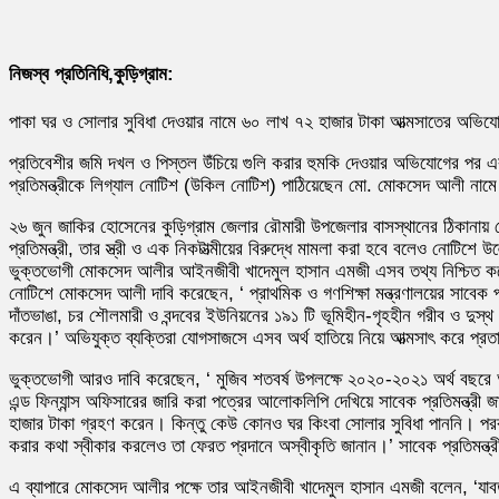
নিজস্ব প্রতিনিধি,কুড়িগ্রাম:
পাকা ঘর ও সোলার সুবিধা দেওয়ার নামে ৬০ লাখ ৭২ হাজার টাকা আত্মসাতের অভিযোগ স
প্রতিবেশীর জমি দখল ও পিস্তল উঁচিয়ে গুলি করার হুমকি দেওয়ার অভিযোগের পর এব
প্রতিমন্ত্রীকে লিগ্যাল নোটিশ (উকিল নোটিশ) পাঠিয়েছেন মো. মোকসেদ আলী নামে 
২৬ জুন জাকির হোসেনের কুড়িগ্রাম জেলার রৌমারী উপজেলার বাসস্থানের ঠিকানায়
প্রতিমন্ত্রী, তার স্ত্রী ও এক নিকটাত্মীয়ের বিরুদ্ধে মামলা করা হবে বলেও নোটিশে
ভুক্তভোগী মোকসেদ আলীর আইনজীবী খাদেমুল হাসান এমজী এসব তথ্য নিশ্চিত 
নোটিশে মোকসেদ আলী দাবি করেছেন, ‘ প্রাথমিক ও গণশিক্ষা মন্ত্রণালয়ের সাবেক প্
দাঁতভাঙা, চর শৌলমারী ও বন্দবের ইউনিয়নের ১৯১ টি ভূমিহীন-গৃহহীন গরীব ও দুস্থ 
করেন।’ অভিযুক্ত ব্যক্তিরা যোগসাজসে এসব অর্থ হাতিয়ে নিয়ে আত্মসাৎ করে প্র
ভুক্তভোগী আরও দাবি করেছেন, ‘ মুজিব শতবর্ষ উপলক্ষে ২০২০-২০২১ অর্থ বছরে আশ্র
এন্ড ফিন্যান্স অফিসারের জারি করা পত্রের আলোকলিপি দেখিয়ে সাবেক প্রতিমন্ত্র
হাজার টাকা গ্রহণ করেন। কিন্তু কেউ কোনও ঘর কিংবা সোলার সুবিধা পাননি। পর
করার কথা স্বীকার করলেও তা ফেরত প্রদানে অস্বীকৃতি জানান।’ সাবেক প্রতিমন্ত্
এ ব্যাপারে মোকসেদ আলীর পক্ষে তার আইনজীবী খাদেমুল হাসান এমজী বলেন, ‘যা