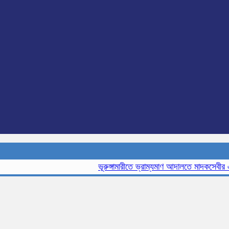
ভূরুঙ্গামারীতে ভ্রাম্যমাণ আদালতে মাদকসেবীর এক মা