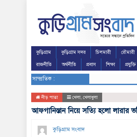
কুড়িগ্রাম
কুড়িগ্রাম সদর
চিলমারী
রৌমারী
রাজনীতি
অর্থনীতি
প্রবাস
শিক্ষা
প্রযুক্তি
সাম্প্রতিক :
নীড় পাতা
খেলা
,
খেলাধুলা
আফগানিস্তান নিয়ে সত্যি হলো লারার ভবিষ
কুড়িগ্রাম সংবাদ