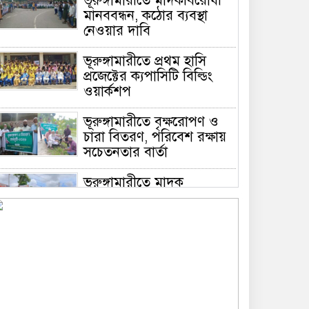
ভূরুঙ্গামারীতে মাদকবিরোধী
মানববন্ধন, কঠোর ব্যবস্থা
নেওয়ার দাবি
ভূরুঙ্গামারীতে প্রথম হাসি
প্রজেক্টের ক্যপাসিটি বিল্ডিং
ওয়ার্কশপ
ভূরুঙ্গামারীতে বৃক্ষরোপণ ও
চারা বিতরণ, পরিবেশ রক্ষায়
সচেতনতার বার্তা
ভূরুঙ্গামারীতে মাদক
প্রতিরোধে মানববন্ধন
ভূরুঙ্গামারীতে ১৭৪০ মিটার
অবৈধ চায়না দুয়ারী জাল জব্দ
করে ধ্বংস করল প্রশাসন