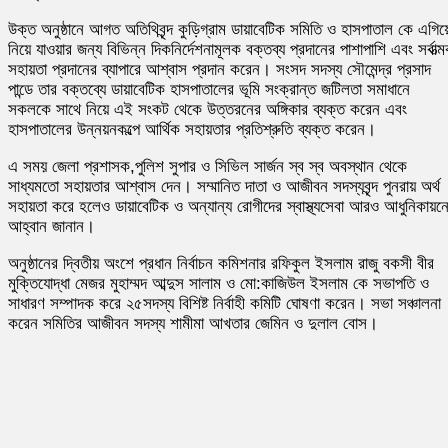
উক্ত অনুষ্ঠানে আগত অতিথিবৃন্দ কুড়িগ্রাম ডায়াবেটিক সমিতি ও হাসপাতাল কে এগিয়
নিয়ে যাওয়ার জন্য বিভিন্ন দিকনির্দেশনামূলক বক্তব্য প্রদানের পাশাপাশি এবং সর্বাত্
সহায়তা প্রদানের ব্যাপারে আশ্বাস প্রদান করেন। সংসদ সদস্য সৌমেন্দ্র প্রসাদ
পান্ডে তার বক্তব্যে ডায়াবেটিক হাসপাতালের ভূমি সংক্রান্ত জটিলতা সমাধানে
সকলকে সাথে নিয়ে এই সংকট থেকে উত্তরনের অঙ্গিকার ব্যক্ত করেন এবং
হাসপাতালের উন্নয়নকল্পে আর্থিক সহায়তার প্রতিশ্রুতি ব্যক্ত করেন।
এ সময় জেলা প্রশাসক,পুলিশ সুপার ও সিভিল সার্জন স্ব স্ব অবস্থান থেকে
সাধ্যমতো সহায়তার আশ্বাস দেন। সম্মানিত দাতা ও আজীবন সদস্যবৃন্দ পুনরায় অর্থ
সহায়তা করে হলেও ডায়াবেটিক ও অন্যান্য রোগীদের স্বাস্থ্যসেবা আরও আধুনিকায়ন
আহ্বান জানান।
অনুষ্ঠানের দ্বিতীয় অংশে প্রধান নির্বাচন কমিশনার রফিকুল ইসলাম রাজু বকসী বীর
মুক্তিযোদ্ধা মেজর মুহাম্মদ আব্দুস সালাম ও মো:কাজিউল ইসলাম কে সভাপতি ও
সাধারণ সম্পাদক করে ২৫সদস্য বিশিষ্ট নির্বাহী কমিটি ঘোষণা করেন। সভা সঞ্চালনা
করেন সমিতির আজীবন সদস্য শামীমা আখতার জেমিন ও দুলাল বোস।