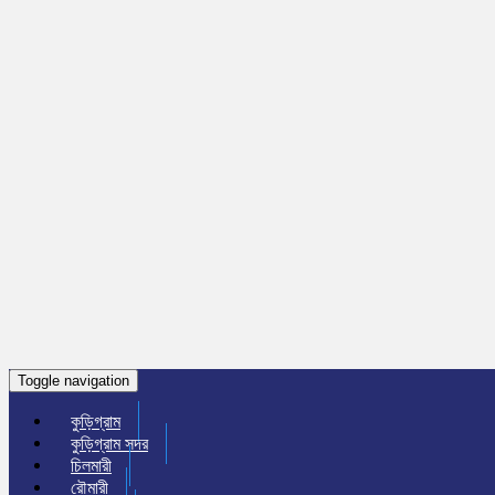
Toggle navigation
কুড়িগ্রাম
কুড়িগ্রাম সদর
চিলমারী
রৌমারী