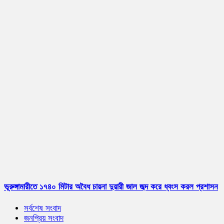
ভূরুঙ্গামারীতে ১৭৪০ মিটার অবৈধ চায়না দুয়ারী জাল জব্দ করে ধ্বংস করল প্রশাসন
সর্বশেষ সংবাদ
জনপ্রিয় সংবাদ