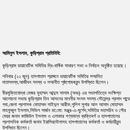
আমিনুল ইসলাম, কুড়িগ্রাম প্রতিনিধি:
কুড়িগ্রাম ডায়াবেটিক সমিতির দ্বি-বার্ষিক সাধারণ সভা ও নির্বাচন অনুষ্ঠিত হয়েছে।
শনিবার (২২ জুন) হাসপাতাল প্রাঙ্গনে ডায়াবেটিক সমিতির সম্মানিত
দাতাসদস্য,আজীবন সদস্য ও সম্মানীত পৃষ্ঠপোষকবৃন্দ উপস্থিত ছিলেন।
বীরমুক্তিযোদ্ধা মেজর মুহাম্মদ আব্দুস সালাম (অবঃ) এর সভাপতিত্বে সংক্ষিপ্ত
আলোচনা সভায় কুড়িগ্রাম তিন আসনের মাননীয় সংসদ সদস্য সৌমেন্দ্র প্রসাদ পান্ড
গবা,জেলা প্রশাসক মোহাম্মদ সাইদুল আরীফ,পুলিশ সুপার আল আসাদ মোহাম্মদ
মাহফুজুল ইসলাম,সিভিল সার্জন ডা:মো: মঞ্জুর-এ-মুর্শেদ,সমিতির মহাসচিব ও পৌর
মেয়র জনাব কাজিউল ইসলাম ও এলাকার গণ্যমান্য ব্যক্তিবর্গ ও হাসপাতালের
প্রশাসনিক কর্মকর্তা জনাব ইয়াসিরদৌলাসহ হাসপাতালের কর্মকর্তা ও কর্মচারীবৃন্দ
উপস্থিত ছিলেন।