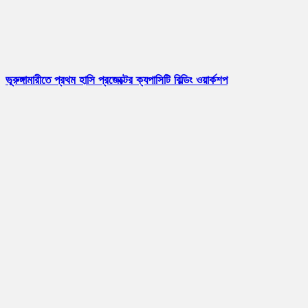
ভূরুঙ্গামারীতে প্রথম হাসি প্রজেক্টের ক্যপাসিটি বিল্ডিং ওয়ার্কশপ