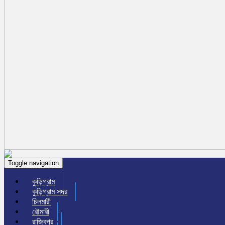
Toggle navigation
কুড়িগ্রাম
কুড়িগ্রাম সদর
চিলমারী
রৌমারী
রাজিবপুর