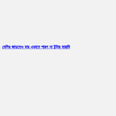
মেসির জাদুতেও হার এড়াতে পারল না ইন্টার মায়ামি