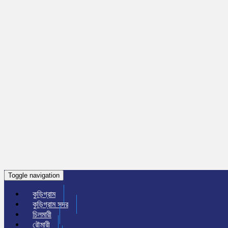
Toggle navigation
কুড়িগ্রাম
কুড়িগ্রাম সদর
চিলমারী
রৌমারী