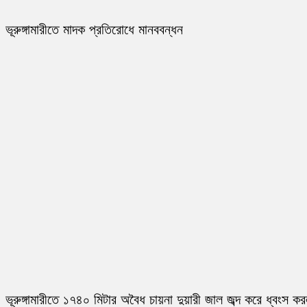
ভূরুঙ্গামারীতে মাদক প্রতিরোধে মানববন্ধন
ভূরুঙ্গামারীতে ১৭৪০ মিটার অবৈধ চায়না দুয়ারী জাল জব্দ করে ধ্বংস ক