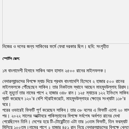
নিজের ও দলের জন্য সাকিবের ফর্মে ফেরা দরকার ছিল। ছবি: সংগৃহীত
স্পোর্টস ডেক্স:
১ম বাংলাদেশী হিসাবে সাকিব আল হাসান ২৫০০ রানের মাইলফলক।
নেদারল্যান্ডসের বিপক্ষে ম্যাচ দিয়ে প্রথম বাংলাদেশি হিসেবে ২ হাজার ৫০০ রানের
মাইলফলকে পৌঁছেছেন সাকিব। তার নিকটতম স্থানে আছেন মাহমুদউল্লাহ রিয়াদ।
এই মুহূর্তে তার নামের পাশে ২ হাজার ৩৪৮ রান। ১২৫ ম্যাচের ১২২ ইনিংসে সাকিব
ব্যাট করেছেন ১২০’র বেশি স্ট্রাইকরেটে, মাহমুদউল্লাহর ক্ষেত্রে সংখ্যাটা ১১৮’র
ঘরে।
পরের ওভারেই ফিফটি পূর্ণ করেছেন সাকিব। তার ৩৮ বলের এ ফিফটি এলো ২০ মা
পর। ২০২২ সালের অক্টোবরে পাকিস্তানের বিপক্ষে সর্বশেষ অর্ধশত রানের দেখা
পেয়েছিলেন তিনি। দেশের হয়ে টি-টোয়েন্টিতে এটা তার ১৩তম ফিফটি, তিন ফরম্যাট
মিলিয়ে ১০০তম।নামের পাশে ২ হাজার ৪৫১ রান নিয়ে নেদারল্যান্ডসের বিপক্ষে খেলত