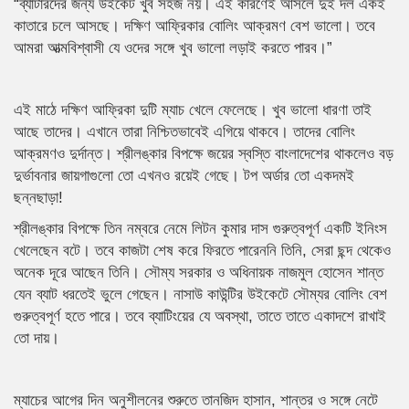
“ব্যাটারদের জন্য উইকেট খুব সহজ নয়। এই কারণেই আসলে দুই দল একই
কাতারে চলে আসছে। দক্ষিণ আফ্রিকার বোলিং আক্রমণ বেশ ভালো। তবে
আমরা আত্মবিশ্বাসী যে ওদের সঙ্গে খুব ভালো লড়াই করতে পারব।”
এই মাঠে দক্ষিণ আফ্রিকা দুটি ম্যাচ খেলে ফেলেছে। খুব ভালো ধারণা তাই
আছে তাদের। এখানে তারা নিশ্চিতভাবেই এগিয়ে থাকবে। তাদের বোলিং
আক্রমণও দুর্দান্ত। শ্রীলঙ্কার বিপক্ষে জয়ের স্বস্তি বাংলাদেশের থাকলেও বড়
দুর্ভাবনার জায়গাগুলো তো এখনও রয়েই গেছে। টপ অর্ডার তো একদমই
ছন্নছাড়া!
শ্রীলঙ্কার বিপক্ষে তিন নম্বরে নেমে লিটন কুমার দাস গুরুত্বপূর্ণ একটি ইনিংস
খেলেছেন বটে। তবে কাজটা শেষ করে ফিরতে পারেননি তিনি, সেরা ছন্দ থেকেও
অনেক দূরে আছেন তিনি। সৌম্য সরকার ও অধিনায়ক নাজমুল হোসেন শান্ত
যেন ব্যাট ধরতেই ভুলে গেছেন। নাসাউ কাউন্টির উইকেটে সৌম্যর বোলিং বেশ
গুরুত্বপূর্ণ হতে পারে। তবে ব্যাটিংয়ের যে অবস্থা, তাতে তাতে একাদশে রাখাই
তো দায়।
ম্যাচের আগের দিন অনুশীলনের শুরুতে তানজিদ হাসান, শান্তর ও সঙ্গে নেটে