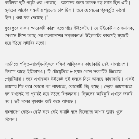
কাঙ্ক্ষিত দুটি পয়েন্ট ওরা পেয়েছে। আমাদের জন্য অনেক বড় ম্যাচ ছিল এটি।
ম্যাচের আগের সময়টায় প্রচণ্ড চাপ ছিল। তবে ছেলেদের প্রস্তুতি ভালো
ছিল। ওরা ফল পেয়েছে।”
ফুরেফুরে থাকার আরেকটি কারণ হতে পারে উইকেটও। যে উইকেট এত ভয়ানক,
সেখানে মিশে আছে তো বাংলাদেশের সম্ভাবনাও! উইকেটের কারণেই ম্যাচটি
হয়ে উঠছে লটারির মতো।
এমনিতে শক্তি-সামর্থ্য-স্কিলে দক্ষিণ আফ্রিকার কাছাকাছি নেই বাংলাদেশ।
বিপক্ষে আছে ইতিহাসও। টি-টোয়েন্টিতে ৮ ম্যাচ খেলে সবকটিই জিতেছে
প্রোটিয়ারা। তবে এখানকার উইকেট দুই দলকে নিয়ে আসছে কাছাকাছি। একই
জায়গায় পিচ করে কোনো বল লাফাচ্ছে, কোনোটি নিচু হচ্ছে। স্রেফ জায়গামতো
বল রাখলেই তা প্রায়ই হয়ে উঠছে বিপজ্জনক। স্কিলের কারিকুরি এখানে জরুরি
নয়। দুই দলের ব্যবধান তাই কমে আসছে।
বাংলাদেশ কোচও ছোট্ট করে সেই কথাটি বলে নিজেদের আশার দুয়ার খুলে
দিলেন।