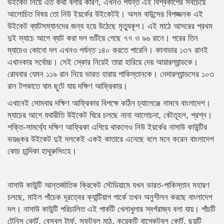
উইকেট নিয়ে এত কথা বলার কারণ, এখনও পর্যন্ত এই বিশ্বকাপের সবচেয়ে
আলোচিত বিষয় তো নিউ ইয়র্কের উইকেটই। অসম বাউন্সের বিপজ্জনক এই
উইকেট ব্যাটসম্যানদের জন্য হয়ে উঠেছে মৃত্যুকূপ। এই মাঠে আসরের প্রথম
দুই ম্যাচে আগে ব্যাট করা দল গুটিয়ে গেছে ৭৭ ও ৯৬ রানে। পরের তিন
ম্যাচেও কোনো দল এখনও পর্যন্ত ১৪০ করতে পারেনি। কানাডার ১৩৭ রানই
এখানকার সর্বোচ্চ। সেই স্কোর নিয়েই তারা হারিয়ে দেয় আয়ারল্যান্ডকে।
রোববার যেমন ১১৯ রান নিয়ে ভারত হারায় পাকিস্তানকে। নেদারল্যান্ডসের ১০৩
রান টপকাতে ঘাম ছুটে যায় দক্ষিণ আফ্রিকার।
এখানেই সোমবার দক্ষিণ আফ্রিকার বিপক্ষে কঠিন চ্যালেঞ্জে নামবে বাংলাদেশ।
ম্যাচের আগে যথারীতি উইকেট ঘিরে চলছে নানা আলোচনা, কৌতূহল, প্রশ্ন।
শক্তি-সামর্থ্যে দক্ষিণ আফ্রিকা এগিয়ে থাকলেও নিউ ইয়র্কের নাসাউ কাউন্টির
ভয়ঙ্কর উইকেট দুই দলকেই একই কাতারে এনেছে বলে মনে করেন বাংলাদেশ
কোচ চান্দিকা হাথুরুসিংহে।
নাসাউ কাউন্টি আন্তর্জাতিক ক্রিকেট স্টেডিয়ামে যখন ভারত-পাকিস্তান মহারণ
চলছে, মাইল পাঁচেক দূরত্বের ক্যান্টিয়াগ পার্কে তখন অনুশীলন করছে বাংলাদেশ
দল। নাসাউ কাউন্টি পরিচালিত এই পার্কটি খেলাধুলার স্বর্গরাজ্য বলা যায়। পাঁচটি
টেনিস কোর্ট, বেসবল টার্ফ, সফটবল মাঠ, কয়েকটি বাস্কেটবল কোর্ট, ছয়টি