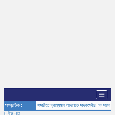
Toggle
naviga
সাম্প্রতিক :
ভূরুঙ্গামারীতে ভ্রাম্যমাণ আদালতে মাদকসেবীর এক মাসের কারাদণ্ড
নীড় পাতা