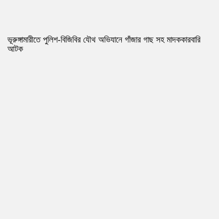
ভূরুঙ্গামারীতে পুলিশ-বিজিবির যৌথ অভিযানে গাঁজার গাছ সহ মাদককারবারি
আটক