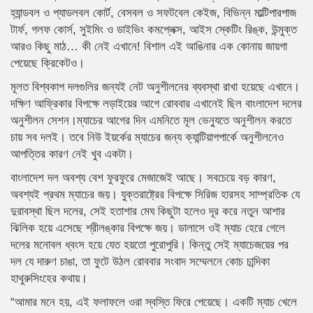
হ্যান্ডবল ও প্যাডলবল কোর্ট, বেসবল ও সফটবেল কেইজ, বিভিন্ন মাল্টিপারপাজ
টার্ফ, গলফ কোর্স, সুইমিং ও ডাইভিং কমপ্লেক্স, আইস স্কেটিং রিঙ্ক, উন্মুক্ত
আরও কিছু মাঠ… কী নেই এখানে! বিশাল এই আঙিনার এক কোনায় জায়গা
পেয়েছে ক্রিকেটও।
মূলত বিশ্বকাপ দলগুলির জন্যই নেট অনুশীলনের ব্যবস্থা রাখা হয়েছে এখানে।
দক্ষিণ আফ্রিকার বিপক্ষে লড়াইয়ের আগে রোববার এখানেই ছিল বাংলাদেশ দলের
অনুশীলন সেশন।ম্যাচের আগের দিন এমনিতে মূল ভেন্যুতে অনুশীলন করতে
চায় সব দলই। তবে নিউ ইয়র্কের ম্যাচের জন্য ক্যান্টিয়াগপার্কে অনুশীলনেও
আপত্তির কারণ নেই খুব একটা।
বাংলাদেশ দল অবশ্য বেশ ফুরফুরে মেজাজেই আছে। সবচেয়ে বড় কারণ,
অবশ্যই প্রথম ম্যাচের জয়। যুক্তরাষ্ট্রের বিপক্ষে সিরিজ হারসহ সাম্প্রতিক যে
দুরাবস্থা ছিল দলের, সেই হতাশার মেঘ কিছুটা হলেও দূর করে নতুন আশার
ঝিলিক হয়ে এসেছে শ্রীলঙ্কার বিপক্ষে জয়। ডালাসে ওই ম্যাচ হেরে গেলে
দলের মনোবল ধ্বংস হয়ে যেত হয়তো পুরোপুরি। কিন্তু সেই ম্যাচেজয়ের পর
দল যে দারুণ চাঙা, তা ফুটে উঠল রোববার সংবাদ সম্মেলনে কোচ চান্দিকা
হাথুরুসিংহের কথায়।
“আমার মনে হয়, এই ফলাফলে ওরা স্বস্তি ফিরে পেয়েছে। একটি ম্যাচ খেলে