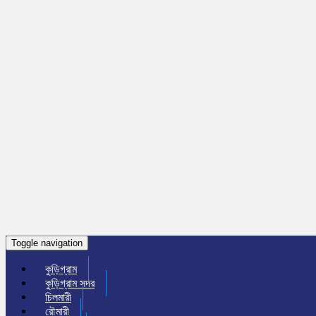
Toggle navigation
কুড়িগ্রাম
কুড়িগ্রাম সদর
চিলমারী
রৌমারী