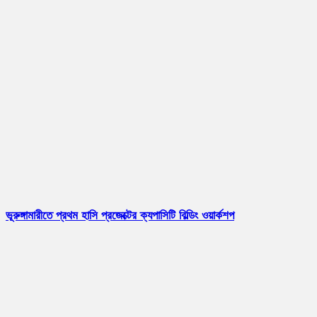
ভূরুঙ্গামারীতে প্রথম হাসি প্রজেক্টের ক্যপাসিটি বিল্ডিং ওয়ার্কশপ