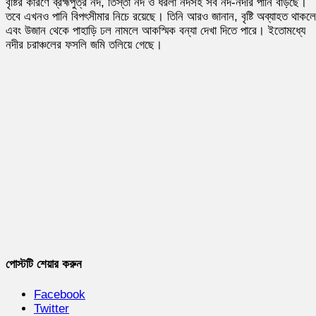
বৃষ্টির কারণে ব্রহ্মপুত্র নদ, তিস্তা নদ ও ধরলা নদসহ সব নদ-নদীর পানি বাড়ছে।
তবে এখনও পানি বিপৎসীমার নিচে রয়েছে। তিনি আরও জানান, বৃষ্টি অব্যাহত থাকলে
এবং উজান থেকে পাহাড়ি ঢল নামলে আকস্মিক বন্যা দেখা দিতে পারে। ইতোমধ্যে
নদীর চরাঞ্চলের ফসলি জমি তলিয়ে গেছে।
পোস্টটি শেয়ার করুন
Facebook
Twitter