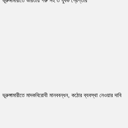
ভূরুঙ্গামারীতে ভারতীয় গরু সহ ৩ যুবক গ্রেপ্তার
ভূরুঙ্গামারীতে মাদকবিরোধী মানববন্ধন, কঠোর ব্যবস্থা নেওয়ার দাবি