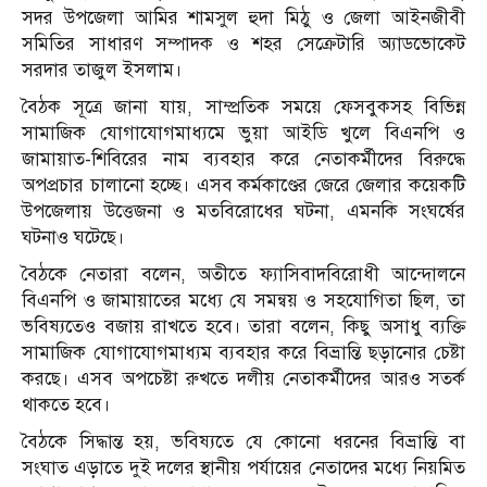
সদর উপজেলা আমির শামসুল হুদা মিঠু ও জেলা আইনজীবী
সমিতির সাধারণ সম্পাদক ও শহর সেক্রেটারি অ্যাডভোকেট
সরদার তাজুল ইসলাম।
বৈঠক সূত্রে জানা যায়, সাম্প্রতিক সময়ে ফেসবুকসহ বিভিন্ন
সামাজিক যোগাযোগমাধ্যমে ভুয়া আইডি খুলে বিএনপি ও
জামায়াত-শিবিরের নাম ব্যবহার করে নেতাকর্মীদের বিরুদ্ধে
অপপ্রচার চালানো হচ্ছে। এসব কর্মকাণ্ডের জেরে জেলার কয়েকটি
উপজেলায় উত্তেজনা ও মতবিরোধের ঘটনা, এমনকি সংঘর্ষের
ঘটনাও ঘটেছে।
বৈঠকে নেতারা বলেন, অতীতে ফ্যাসিবাদবিরোধী আন্দোলনে
বিএনপি ও জামায়াতের মধ্যে যে সমন্বয় ও সহযোগিতা ছিল, তা
ভবিষ্যতেও বজায় রাখতে হবে। তারা বলেন, কিছু অসাধু ব্যক্তি
সামাজিক যোগাযোগমাধ্যম ব্যবহার করে বিভ্রান্তি ছড়ানোর চেষ্টা
করছে। এসব অপচেষ্টা রুখতে দলীয় নেতাকর্মীদের আরও সতর্ক
থাকতে হবে।
বৈঠকে সিদ্ধান্ত হয়, ভবিষ্যতে যে কোনো ধরনের বিভ্রান্তি বা
সংঘাত এড়াতে দুই দলের স্থানীয় পর্যায়ের নেতাদের মধ্যে নিয়মিত