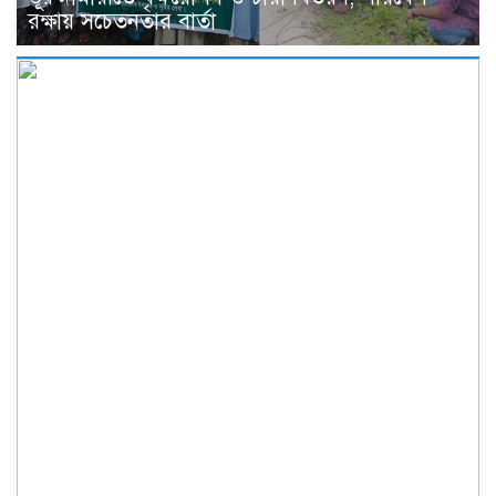
রক্ষায় সচেতনতার বার্তা