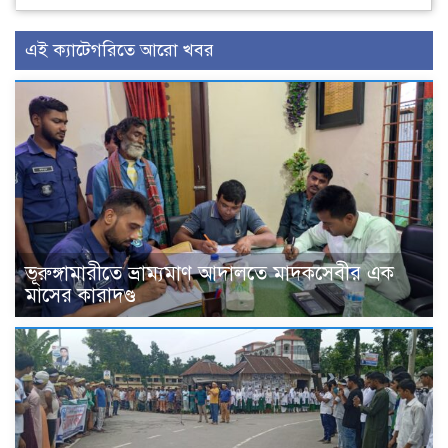
এই ক্যাটেগরিতে আরো খবর
ভূরুঙ্গামারীতে ভ্রাম্যমাণ আদালতে মাদকসেবীর এক
মাসের কারাদণ্ড