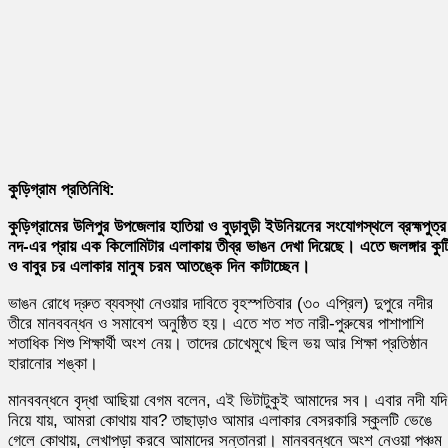
কুড়িগ্রাম প্রতিনিধি:
কুড়িগ্রামের উলিপুর উপজেলার হাতিয়া ও বুড়াবুড়ী ইউনিয়নের সংযোগস্থলে ব্রহ্মপুত্র
নদ-এর প্রায় এক কিলোমিটার এলাকায় তীব্র ভাঙন দেখা দিয়েছে। এতে জলঙ্গার কুট
ও বাবুর চর এলাকার মানুষ চরম আতঙ্কে দিন কাটাচ্ছেন।
ভাঙন রোধে দ্রুত ব্যবস্থা নেওয়ার দাবিতে বৃহস্পতিবার (৩০ এপ্রিল) দুপুরে নদীর
তীরে মানববন্ধন ও সমাবেশ অনুষ্ঠিত হয়। এতে শত শত নারী-পুরুষের পাশাপাশি
শতাধিক শিশু শিক্ষার্থী অংশ নেয়। তাদের চোখেমুখে ছিল ভয় আর শিক্ষা প্রতিষ্ঠান
হারানোর শঙ্কা।
মানববন্ধনে বৃদ্ধা আছিয়া বেগম বলেন, এই ভিটাটুকুই আমাদের সব। এবার নদী যদি
নিয়ে যায়, আমরা কোথায় যাব? তাছাড়াও আমার এলাকার বেসরকারি স্কুলটি ভেঙে
গেলে কোথায়, লেখাপড়া করবে আমাদের সন্তানরা। মানববন্ধনে অংশ নেওয়া পঞ্চম