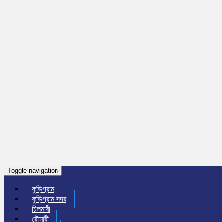
Toggle navigation
কুড়িগ্রাম
কুড়িগ্রাম সদর
চিলমারী
রৌমারী