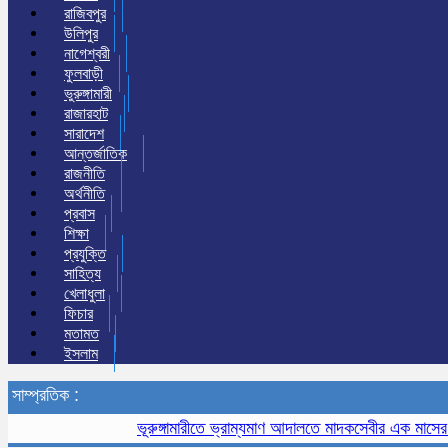
রাজিবপুর
উলিপুর
নাগেশ্বরী
ফুলবাড়ী
ভুরুঙ্গামারী
রাজারহাট
সারাদেশ
আন্তর্জাতিক
রাজনীতি
অর্থনীতি
প্রবাস
শিক্ষা
প্রযুক্তি
সাহিত্য
খেলাধুলা
ফিচার
মতামত
ইসলাম
সাম্প্রতিক :
ভূরুঙ্গামারীতে ভ্রাম্যমাণ আদালতে মাদকসেবীর এক মাসের কারাদণ