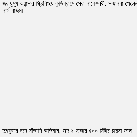
জরায়ুমুখ ক্যান্সার স্ক্রিনিংয়ে কুড়িগ্রামে সেরা নাগেশ্বরী, সম্মাননা পেলে
নার্স নাজমা
দুধকুমার নদে সাঁড়াশি অভিযান, জব্দ ২ হাজার ৫০০ মিটার চায়না জাল