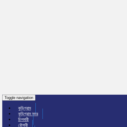
Toggle navigation
কুড়িগ্রাম
কুড়িগ্রাম সদর
চিলমারী
রৌমারী