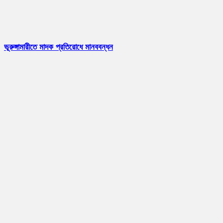
ভূরুঙ্গামারীতে মাদক প্রতিরোধে মানববন্ধন