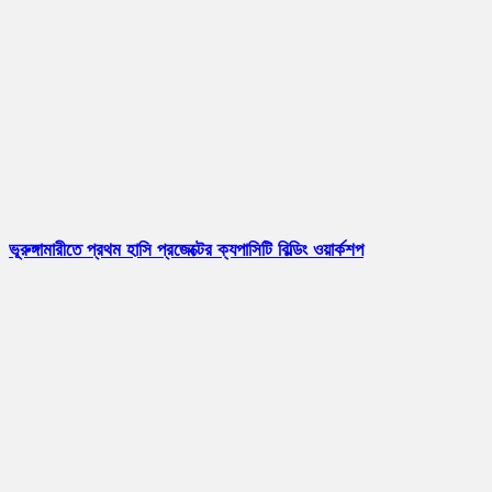
ভূরুঙ্গামারীতে প্রথম হাসি প্রজেক্টের ক্যপাসিটি বিল্ডিং ওয়ার্কশপ