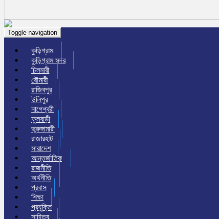
Toggle navigation
কুড়িগ্রাম
কুড়িগ্রাম সদর
চিলমারী
রৌমারী
রাজিবপুর
উলিপুর
নাগেশ্বরী
ফুলবাড়ী
ভুরুঙ্গামারী
রাজারহাট
সারাদেশ
আন্তর্জাতিক
রাজনীতি
অর্থনীতি
প্রবাস
শিক্ষা
প্রযুক্তি
সাহিত্য