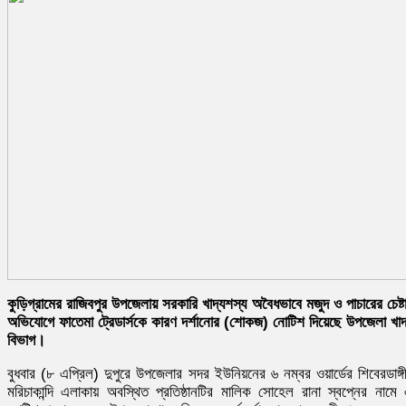
কুড়িগ্রামের রাজিবপুর উপজেলায় সরকারি খাদ্যশস্য অবৈধভাবে মজুদ ও পাচারের চেষ্ট
অভিযোগে ফাতেমা ট্রেডার্সকে কারণ দর্শানোর (শোকজ) নোটিশ দিয়েছে উপজেলা খাদ
বিভাগ।
বুধবার (৮ এপ্রিল) দুপুরে উপজেলার সদর ইউনিয়নের ৬ নম্বর ওয়ার্ডের শিবেরডাঙ্গ
মরিচাকান্দি এলাকায় অবস্থিত প্রতিষ্ঠানটির মালিক সোহেল রানা স্বপ্নের নামে