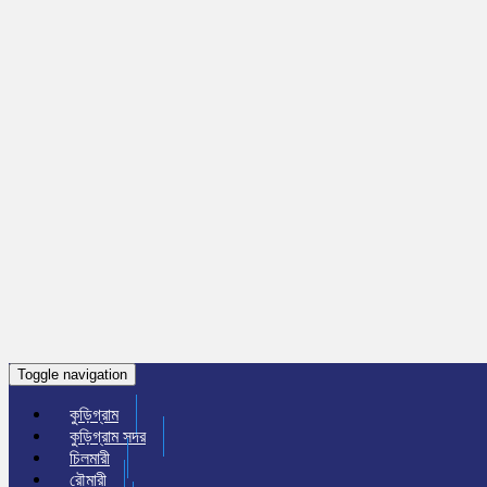
Toggle navigation
কুড়িগ্রাম
কুড়িগ্রাম সদর
চিলমারী
রৌমারী