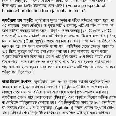
গোল বা ডিম্বাকৃতি। ফলের ভেতরে সাধারণত তিনটি করে কালো বীজ থাকে। এই
বীজে প্রায় ৩০-৪০% উচ্চমানের তেল থাকে। (Future prospects of
biodiesel production from jatropha in India.)
জ্যাট্রোফা চাষ পদ্ধতি:
জ্যাট্রোফা মূলত অনুর্বর বা পতিত জমিতেও ভালো জন্মে, যা
এর অন্যতম প্রধান বৈশিষ্ট্য। উপযুক্ত মাটি ও জলবায়ু: এটি দো-আঁশ বা বেলে দো-
আঁশ মাটিতে সবচেয়ে ভালো জন্মে। উষ্ণ ও আর্দ্র জলবায়ু (২০°C থেকে ২৮°C
তাপমাত্রা) এর জন্য আদর্শ, তবে এটি খরাপ্রবণ অঞ্চলেও টিকে থাকতে পারে। বীজ
চারা বা কলমের (Cuttings) মাধ্যমে এর চাষ করা যায়। শাখা কলম পদ্ধতিতে গা
দ্রুত বড় হয় এবং ফলন তাড়াতাড়ি পাওয়া যায়। বাণিজ্যিক চাষের ক্ষেত্রে সাধারণত
২.৫ মিটার দূরত্বে গর্ত করে চারা রোপণ করা হয়। চারা লাগানোর প্রথম কয়েক
সপ্তাহ নিয়মিত জল দিতে হয়। এরপর এটি বৃষ্টির জলের ওপর নির্ভর করেই বেড়ে
উঠতে পারে। তবে বেশি ফলনের জন্য মাঝে মাঝে জৈব সার ব্যবহার করা ভালো।
গাছ লাগানোর ২-৩ বছরের মধ্যে ফলন শুরু হয় এবং একটি গাছ প্রায় ৩০-৪০ বছর
পর্যন্ত ফল দিতে পারে।
বায়ো-ডিজেল উৎপাদন:
জ্যাট্রোফা তেল বেশ ঘন থাকায় সরাসরি আধুনিক ইঞ্জিনে
ব্যবহার করলে ইঞ্জিন জ্যাম হয়ে যেতে পারে। ট্রান্স-এস্টারিফিকেশন প্রক্রিয়ার
মাধ্যমে তেলের ঘনত্ব কমিয়ে পাতলা এবং দাহ্য জ্বালানিতে রূপান্তর করা হয়।
জ্যাট্রোফা তেলের সাথে অ্যালকোহল (মিথানল) এবং অনুঘটক হিসেবে কস্টিক সোড
বা সোডিয়াম হাইড্রক্সাইড মেশানো হয়। এই মিশ্রণটিকে সাধারণত ৬০° সেলসিয়াস
তাপমাত্রায় রেখে ১-২ ঘণ্টা নাড়াচাড়া (Agitation) করলে তেলের অণুগুলো ভেঙে
যায়। বিক্রিয়া শেষে মিশ্রণটিকে স্থিরভাবে রেখে দিলে এটি দুটি স্তরে ভাগ হয়ে