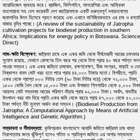
বায়োডিজেল ব্যবহার করে। ব্রাজিল, ফিলিপাইন, মালয়েশিয়া এবং আফ্রিকা
বতসোয়ানা সহ বেশ কয়েকটি দেশ জাট্রোফাকে একটি গুরুত্বপূর্ণ নবায়নযোগ্য
জ্বালানির উৎস হিসেবে গ্রহণ করেছে এবং এখানে বাণিজ্যিকভাবে এর চাষ ও রপ্তা
বাজার বৃদ্ধি পাচ্ছে। (A review of the sustainability of Jatropha
cultivation projects for biodiesel production in southern
Africa: Implications for energy policy in Botswana. Science
Direct)
লাভ-ক্ষতি বিশ্লেষণ:
জাট্রফা চাষে এক একর জমি থেকে দীর্ঘমেয়াদী আয়ের চমৎকার
সুযোগ রয়েছে, যেখানে রোপণের তিন বছর পর থেকে টানা প্রায় ৪০ বছর পর্যন্ত ফল
পাওয়া সম্ভব। এক একর জমিতে চাষাবাদ, রক্ষণাবেক্ষণ, বীজ সংগ্রহ, মাড়াই ও তে
নিষ্কাশন বাবদ মোট খরচ হতে পারে প্রায় ৪৪,০০০ টাকার মতো। বিপরীতে, প্রতি
একর থেকে প্রাপ্ত ৮০০ লিটার তেল (৯০ টাকা লিটার দরে) থেকে ৭২,০০০ টাকা,
১৫০০ কেজি খৈল থেকে ১৫,০০০ টাকা এবং উপজাত গ্লিসারিন থেকে ৫,০০০ টাকা
আয়সহ মোট সম্ভাব্য আয়ের পরিমাণ দাঁড়ায় প্রায় ৯২,০০০ টাকা। অর্থাৎ, যাবতীয়
উৎপাদন খরচ বাদ দিয়ে প্রতি একর জমি থেকে বছরে প্রায় ৪৭,০০০ থেকে ৫০,০০
টাকা পর্যন্ত নীট মুনাফা অর্জন করা সম্ভব। (Biodiesel Production from
Jatropha: A Computational Approach by Means of Artificial
Intelligence and Genetic Algorithm.)
সম্ভাবনা ও সীমাবদ্ধতা:
কৃষিপ্রধান বাংলাদেশে আবাদি জমিতে জাট্রফা চাষ খাদ্য
নিরাপত্তার জন্য ঝুঁকিপূর্ণ হলেও পতিত ও প্রতিকূল জমিতে এর অপার সম্ভাবনা