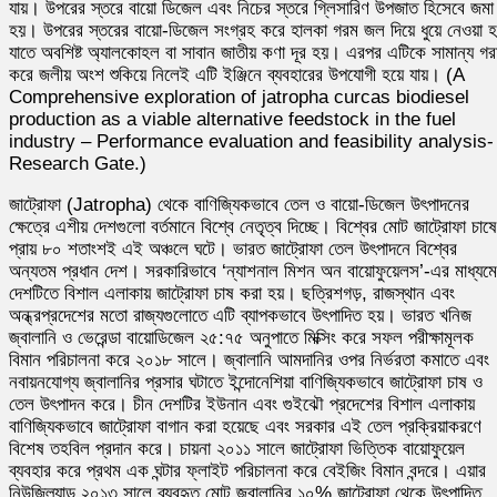
যায়। উপরের স্তরে বায়ো ডিজেল এবং নিচের স্তরে গ্লিসারিণ উপজাত হিসেবে জমা
হয়। উপরের স্তরের বায়ো-ডিজেল সংগ্রহ করে হালকা গরম জল দিয়ে ধুয়ে নেওয়া 
যাতে অবশিষ্ট অ্যালকোহল বা সাবান জাতীয় কণা দূর হয়। এরপর এটিকে সামান্য গ
করে জলীয় অংশ শুকিয়ে নিলেই এটি ইঞ্জিনে ব্যবহারের উপযোগী হয়ে যায়। (A
Comprehensive exploration of jatropha curcas biodiesel
production as a viable alternative feedstock in the fuel
industry – Performance evaluation and feasibility analysis-
Research Gate.)
জাট্রোফা (Jatropha) থেকে বাণিজ্যিকভাবে তেল ও বায়ো-ডিজেল উৎপাদনের
ক্ষেত্রে এশীয় দেশগুলো বর্তমানে বিশ্বে নেতৃত্ব দিচ্ছে। বিশ্বের মোট জাট্রোফা চাষ
প্রায় ৮০ শতাংশই এই অঞ্চলে ঘটে। ভারত জাট্রোফা তেল উৎপাদনে বিশ্বের
অন্যতম প্রধান দেশ। সরকারিভাবে ‘ন্যাশনাল মিশন অন বায়োফুয়েলস’-এর মাধ্যমে
দেশটিতে বিশাল এলাকায় জাট্রোফা চাষ করা হয়। ছত্রিশগড়, রাজস্থান এবং
অন্ধ্রপ্রদেশের মতো রাজ্যগুলোতে এটি ব্যাপকভাবে উৎপাদিত হয়। ভারত খনিজ
জ্বালানি ও ভেরেন্ডা বায়োডিজেল ২৫:৭৫ অনুপাতে মিক্সিং করে সফল পরীক্ষামূলক
বিমান পরিচালনা করে ২০১৮ সালে। জ্বালানি আমদানির ওপর নির্ভরতা কমাতে এবং
নবায়নযোগ্য জ্বালানির প্রসার ঘটাতে ইন্দোনেশিয়া বাণিজ্যিকভাবে জাট্রোফা চাষ ও
তেল উৎপাদন করে। চীন দেশটির ইউনান এবং গুইঝৌ প্রদেশের বিশাল এলাকায়
বাণিজ্যিকভাবে জাট্রোফা বাগান করা হয়েছে এবং সরকার এই তেল প্রক্রিয়াকরণে
বিশেষ তহবিল প্রদান করে। চায়না ২০১১ সালে জাট্রোফা ভিত্তিক বায়োফুয়েল
ব্যবহার করে প্রথম এক ঘন্টার ফ্লাইট পরিচালনা করে বেইজিং বিমান বন্দরে। এয়ার
নিউজিল্যান্ড ২০১৩ সালে ব্যবহৃত মোট জ্বালানির ১০% জাট্রোফা থেকে উৎপাদিত