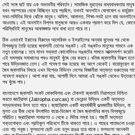
সেই সঙ্গে ঘটে যায় এক অভাবনীয় পরিবর্তন। সামাজিক দূরত্বের বাধ্যবাধকতায় মানুষ
যখন পরস্পরের থেকে বিচ্ছিন্ন হয়ে পড়ছিল, তখনই অনলাইন যোগাযোগ ও ভার্চুয়াল
সভা-সমিতির দিকে ঝোঁকে মানুষ। অফিস, আদালত, শিক্ষা-সবই চলে যায় অনলাইন
আওতায়। এই অনলাইন বিপ্লব মানুষকে আরও একবার প্রমাণ করে দিল যে, কোন
পরিস্থিতিই মানুষের আকাঙ্ক্ষার পথে বাধা হতে পারে না।
ঠিক এভাবেই ইরানের বিরুদ্ধে আমেরিকা ও ইসরাইলের অন্যায় যুদ্ধের পর থেকে
বিশ্বজুড়ে তৈরি হয়েছে জ্বালানী তেলের সঙ্কট। এই সঙ্কটও মানুষের সামনে এক
নতুন চ্যালেঞ্জ। তবে মানব সভ্যতা কোনোদিনও সঙ্কটের সামনে আত্মসমর্পণ করেনি
এই সমস্যার সমাধানের পথও মানুষই খুঁজে বের করবে। খনিজ জ্বালানীর বিকল্প হতে
পারে উদ্ভিদজাত তেল। এই গবেষণা শুরু হয়েছে বহু আগে থেকেই। বায়োফুয়েল বা
জৈব জ্বালানির বিষয়ে এখন বিশ্বের বিভিন্ন দেশের বিজ্ঞানীরা অত্যন্ত গুরুত্বের সা
গবেষণা করছেন। আশা করা যায়, আগামী দিনে আমরা এই সঙ্কট থেকেও উত্তরণ
পথ খুঁজে পাব।
বাংলাদেশে জ্বালানি সংকট মোকাবিলায় এবং টেকসই জ্বালানি নিরাপত্তা নিশ্চিত
করতে জাট্রোফা (Jatropha curcas) বা ভেরেন্ডা উদ্ভিদ একটি অত্যন্ত
সম্ভাবনাময় উৎস হতে পারে। জ্যাট্রোফা একটি বহুবর্ষজীবী গুল্মজাতীয় উদ্ভিদ, যা
মূলত এর বীজ থেকে উৎপাদিত বায়ো-ডিজেল বা জৈব জ্বালানির জন্য বিশ্বজুড়ে
পরিচিত। জ্রাট্রোফা সাধারণত ৩ থেকে ৫ মিটার লম্বা হয়। গাছটি অত্যন্ত
শক্তপোক্ত এবং প্রতিকূল পরিবেশে টিকে থাকতে পারে। এ গাছের পাতাগুলো চওড়া
এবং গাঢ় সবুজ। ফুলগুলো ছোট এবং হলুদ রঙের হয়ে থাকে। ফলগুলো অনেকটা