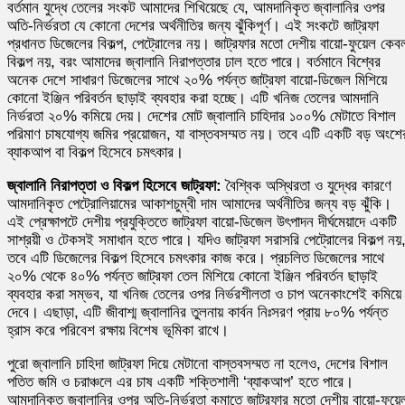
বর্তমান যুদ্ধে তেলের সংকট আমাদের শিখিয়েছে যে, আমদানিকৃত জ্বালানির ওপর
অতি-নির্ভরতা যে কোনো দেশের অর্থনীতির জন্য ঝুঁকিপূর্ণ। এই সংকটে জাট্রফা
প্রধানত ডিজেলের বিকল্প, পেট্রোলের নয়। জাট্রফার মতো দেশীয় বায়ো-ফুয়েল কেব
বিকল্প নয়, বরং আমাদের জ্বালানি নিরাপত্তার ঢাল হতে পারে। বর্তমানে বিশ্বের
অনেক দেশে সাধারণ ডিজেলের সাথে ২০% পর্যন্ত জাট্রফা বায়ো-ডিজেল মিশিয়ে
কোনো ইঞ্জিন পরিবর্তন ছাড়াই ব্যবহার করা হচ্ছে। এটি খনিজ তেলের আমদানি
নির্ভরতা ২০% কমিয়ে দেয়। দেশের মোট জ্বালানি চাহিদার ১০০% মেটাতে বিশাল
পরিমাণ চাষযোগ্য জমির প্রয়োজন, যা বাস্তবসম্মত নয়। তবে এটি একটি বড় অংশে
ব্যাকআপ বা বিকল্প হিসেবে চমৎকার।
জ্বালানি নিরাপত্তা ও বিকল্প হিসেবে জাট্রফা:
বৈশ্বিক অস্থিরতা ও যুদ্ধের কারণে
আমদানিকৃত পেট্রোলিয়ামের আকাশচুম্বী দাম আমাদের অর্থনীতির জন্য বড় ঝুঁকি।
এই প্রেক্ষাপটে দেশীয় প্রযুক্তিতে জাট্রফা বায়ো-ডিজেল উৎপাদন দীর্ঘমেয়াদে একটি
সাশ্রয়ী ও টেকসই সমাধান হতে পারে। যদিও জাট্রফা সরাসরি পেট্রোলের বিকল্প নয়
তবে এটি ডিজেলের বিকল্প হিসেবে চমৎকার কাজ করে। প্রচলিত ডিজেলের সাথে
২০% থেকে ৪০% পর্যন্ত জাট্রফা তেল মিশিয়ে কোনো ইঞ্জিন পরিবর্তন ছাড়াই
ব্যবহার করা সম্ভব, যা খনিজ তেলের ওপর নির্ভরশীলতা ও চাপ অনেকাংশেই কমিয়ে
দেবে। এছাড়া, এটি জীবাশ্ম জ্বালানির তুলনায় কার্বন নিঃসরণ প্রায় ৮০% পর্যন্ত
হ্রাস করে পরিবেশ রক্ষায় বিশেষ ভূমিকা রাখে।
পুরো জ্বালানি চাহিদা জাট্রফা দিয়ে মেটানো বাস্তবসম্মত না হলেও, দেশের বিশাল
পতিত জমি ও চরাঞ্চলে এর চাষ একটি শক্তিশালী ‘ব্যাকআপ’ হতে পারে।
আমদানিকৃত জ্বালানির ওপর অতি-নির্ভরতা কমাতে জাট্রফার মতো দেশীয় বায়ো-ফুয়ে