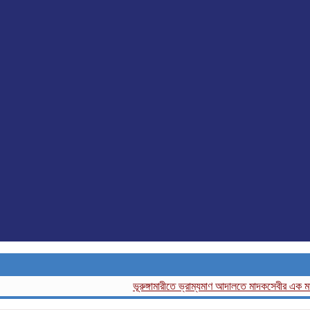
ভূরুঙ্গামারীতে ভ্রাম্যমাণ আদালতে মাদকসেবীর এক মাসের কা