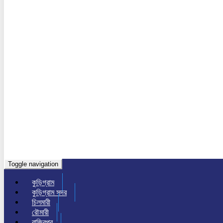
Toggle navigation
কুড়িগ্রাম
কুড়িগ্রাম সদর
চিলমারী
রৌমারী
রাজিবপুর