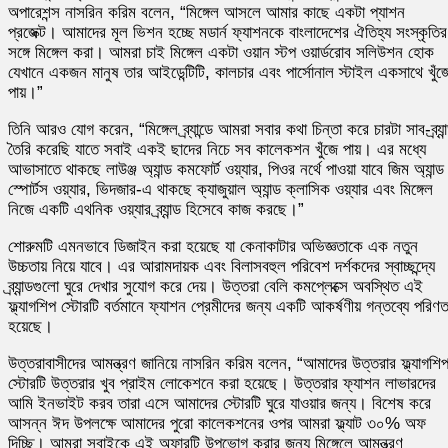
অপারেশন্স নাসরিন করিম বলেন, “মিঙ্গেল আসলে আমার কাছে একটা প্যাশন
প্রজেক্ট। আমাদের মূল ভিশন হচ্ছে মডার্ন ফ্যাশনকে বাংলাদেশের ঐতিহ্য সংস্কৃতির
সঙ্গে মিঙ্গেল করা। আমরা চাই মিঙ্গেল একটা ওয়ান স্টপ ওয়ার্ডরোব সলিউশন হোক
যেখানে একজন মানুষ তার আইডেন্টিটি, কালচার এবং পার্সোনাল স্টাইল একসাথে খুঁজ
পায়।”
তিনি আরও যোগ করেন, “মিঙ্গেল ব্র্যান্ডে আমরা সবার কথা চিন্তা করে চারটা সাব-ব্র্যান
তৈরি করেছি যাতে সবাই একই ছাদের নিচে সব কালেকশন খুঁজে পায়। এর মধ্যে
আভাসাতে থাকছে লাউঞ্জ অ্যান্ড কমফোর্ট ওয়্যার, পিওর নর্থে পাওয়া যাবে জিম অ্যান্ড
স্পোর্টস ওয়্যার, ভিদজার-এ থাকছে ক্যাজুয়াল অ্যান্ড ক্লাসিক ওয়্যার এবং মিঙ্গেল
নিজে একটি এথনিক ওয়্যার ব্র্যান্ড হিসেবে কাজ করছে।”
শোরুমটি এমনভাবে ডিজাইন করা হয়েছে যা কেনাকাটার অভিজ্ঞতাকে এক নতুন
উচ্চতায় নিয়ে যাবে। এর আরামদায়ক এবং বিলাসবহুল পরিবেশ দর্শকদের স্বাচ্ছন্দ্যে
ব্র্যান্ডগুলো ঘুরে দেখার সুযোগ করে দেয়। উত্তরা বেলি কমপ্লেক্সে অবস্থিত এই
ফ্ল্যাগশিপ স্টোরটি বর্তমানে ফ্যাশন প্রেমীদের জন্য একটি আকর্ষণীয় গন্তব্যে পরিণ
হয়েছে।
উত্তরাবাসীদের আমন্ত্রণ জানিয়ে নাসরিন করিম বলেন, “আমাদের উত্তরার ফ্ল্যাগশি
স্টোরটি উত্তরার খুব প্রাইম লোকেশনে করা হয়েছে। উত্তরার ফ্যাশন লাভারদের
আমি ইনভাইট করব তারা এসে আমাদের স্টোরটি ঘুরে যাওয়ার জন্য। বিশেষ করে
আসন্ন ঈদ উপলক্ষে আমাদের পুরো কালেকশনের ওপর আমরা ফ্ল্যাট ৩০% অফ
দিচ্ছি। আমরা সবাইকে এই অফারটি উপভোগ করার জন্য মিঙ্গেলে আমন্ত্রণ