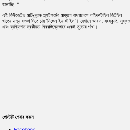
জানাচ্ছি।”
এই কিউরেটেড মাল্টি-ব্র্যান্ড প্ল্যাটফর্মের মাধ্যমে বাংলাদেশে লাইফস্টাইল রিটেইল
খাতের নতুন সংজ্ঞা দিতে চায় ‘মিঙ্গেল ইন স্টাইল’। যেখানে আরাম, সংস্কৃতি, সুস্থত
এবং ব্যক্তিগত স্বকীয়তা নিরবচ্ছিন্নভাবে একই সুতোয় গাঁথা।
পোস্টটি শেয়ার করুন
Facebook