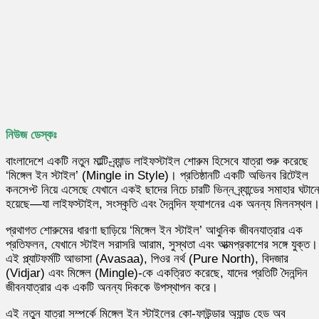
নিউজ ডেস্কঃ
বাংলাদেশে একটি নতুন মাল্টি-ব্র্যান্ড লাইফস্টাইল শোরুম হিসেবে যাত্রা শুরু করেছে
‘মিঙ্গেল ইন স্টাইল’ (Mingle in Style)। প্রতিষ্ঠানটি একটি অভিনব রিটেইল
কনসেপ্ট নিয়ে এসেছে যেখানে একই ছাদের নিচে চারটি ভিন্ন ব্র্যান্ডের সমাহার ঘটান
হয়েছে—যা লাইফস্টাইল, সংস্কৃতি এবং দৈনন্দিন ফ্যাশনের এক অনন্য মিলনস্থল
প্রথাগত শোরুমের ধারণা ছাড়িয়ে ‘মিঙ্গেল ইন স্টাইল’ আধুনিক জীবনযাত্রার এক
প্রতিফলন, যেখানে স্টাইল সরাসরি আরাম, সুস্থতা এবং আত্মপ্রকাশের সঙ্গে যুক্ত।
এই প্ল্যাটফর্মটি আভাসা (Avasaa), পিওর নর্থ (Pure North), বিদজার
(Vidjar) এবং মিঙ্গেল (Mingle)-কে একত্রিত করেছে, যাদের প্রতিটি দৈনন্দিন
জীবনযাত্রার এক একটি অনন্য দিককে উপস্থাপন করে।
এই নতুন যাত্রা সম্পর্কে মিঙ্গেল ইন স্টাইলের কো-ফাউন্ডার অ্যান্ড হেড অব