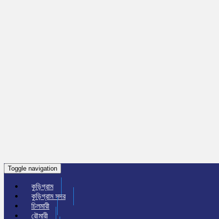
Toggle navigation
কুড়িগ্রাম
কুড়িগ্রাম সদর
চিলমারী
রৌমারী