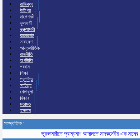
রাজিবপুর
উলিপুর
নাগেশ্বরী
ফুলবাড়ী
ভুরুঙ্গামারী
রাজারহাট
সারাদেশ
আন্তর্জাতিক
রাজনীতি
অর্থনীতি
প্রবাস
শিক্ষা
প্রযুক্তি
সাহিত্য
খেলাধুলা
ফিচার
মতামত
ইসলাম
সাম্প্রতিক :
ভূরুঙ্গামারীতে ভ্রাম্যমাণ আদালতে মাদকসেবীর এক মাসের কারাদণ্