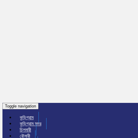
Toggle navigation
কুড়িগ্রাম
কুড়িগ্রাম সদর
চিলমারী
রৌমারী