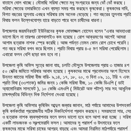
বাতাসে দোল খাচ্ছে। মৌমাছি সরিষা ক্ষেতে মধু সংগ্রহের জন্য ভোঁ ভোঁ করছে।
সরিষা ক্ষেতের তদারকিতে এখন ব্যস্ত সময় পার করছেন কৃষকেরা। কৃষকদের দাবি,
বিগত বছরের তুলনায় এবছর সরিষার চাষ অনেক বেড়েছে। গত বছরের তুলনায় প্রত
বিঘায় ফলন উল্লেখযোগ্য হারে বাড়তে পারে বলে চাষীদের ধারনা।
উপজেলার জয়মনিরহাট ইউনিয়নের কৃষক মোফাজ্জল হোসেন বলেন “এবার আবহাওয়া
ভালো ছিল না তারপর রোগবালাইও কম হয়েছে। রোগ আক্রমণের আগেই আমরা
আগাম ছত্রাক নাশক স্প্রে করেছি। আজ পর্যন্ত তেমন কোন রোগ চোখে পরেনি।
গত বছর সরিষা বপন করে ছিলাম। প্রতি বিঘায় প্রায় ৪-৫ মণ সরিষা পেয়েছিলাম।
এবারো ফলন বেশি ছাড়া কম হবে না।
উপজেলা কৃষি অফিস সূত্রে জানা যায়, চলতি মৌসুমে উপজেলায় প্রায় ৩ হাজার ৪শ
৫০ হেক্টর জমিতে সরিষার আবাদ হয়েছে। কৃষকদের মাঝে প্রনোদনার অংশ হিসেবে
উন্নত জাতের সরিষা বীজ বারি- ৯,১৪, ১৭, ১৮, ২০, ও বিনা ০৯, ১১, টরি ৭ এবং
প্রতি বিঘা (৩৩শতক) জমির জন্য ১ কেজি সরিষা বীজ, ১০ কেজি ডিএপি ( ডাই
অ্যামোনিয়াম সালফেট ), ১০ কেজি এমওপি ( মিউরেট অফ পটাশ) সার সহ আধুনিক
চাষপদ্ধতির বিভিন্ন দিক নির্দেশনা দেওয়া হয়েছে।
উপজেলা কৃষি অফিসার কৃষিবিদ আব্দুল জব্বার জানান, মাঠ পর্যায়ে আমাদের উপসহকা
কৃষি কর্মকর্তারা প্রয়োজনীয় সঠিক দিকনির্দেশনা প্রদান করছেন। সময়মতো সার, সে
ও ছত্রাক নাশক ব্যবস্থাপনার ফলে ফলন ভালো হবে বলে আশা করা হচ্ছে । সরিষ
একটি লাভজনক ও স্বল্পমেয়াদি ফসল। আমাদের সু পরামর্শ ও উৎসাহের ফলে
কৃষকদের মাঝে সরিষা চাষের আগ্রহ বাড়ছে এবং আমরা নিয়মিত মাঠপর্যায়ে পরামর্শ