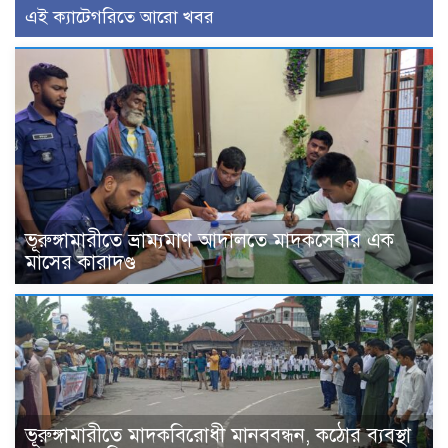
এই ক্যাটেগরিতে আরো খবর
ভূরুঙ্গামারীতে ভ্রাম্যমাণ আদালতে মাদকসেবীর এক
মাসের কারাদণ্ড
ভূরুঙ্গামারীতে মাদকবিরোধী মানববন্ধন, কঠোর ব্যবস্থা