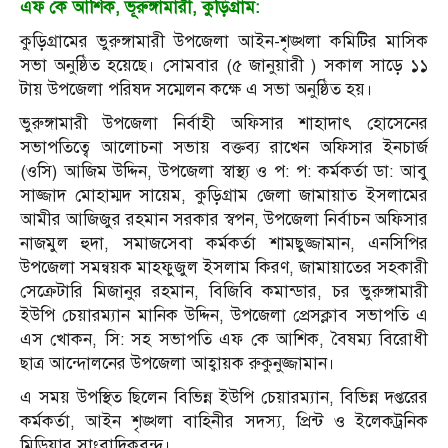
এফ কে আশিক, ভূরুঙ্গামারী, কুড়িগ্রাম:
কুড়িগ্রামের ভুরুঙ্গামারী উপজেলা আইন-শৃঙ্খলা কমিটির মাসিক
সভা অনুষ্ঠিত হয়েছে। সোমবার (৫ জানুয়ারী ) সকাল সাড়ে ১১
টায় উপজেলা পরিষদ সম্মেলন কক্ষে এ সভা অনুষ্ঠিত হয়।
ভুরুঙ্গামারী উপজেলা নির্বাহী অফিসার শাহাদাৎ হোসেনের
সভাপতিত্বে আলোচনা সভায় বক্তব্য রাখেন অফিসার ইনচার্জ
(ওসি) আজিম উদ্দিন, উপজেলা স্বাস্থ্য ও প: প: কর্মকর্তা ডা: আবু
সাজ্জাদ মোহাম্মদ সায়েম, কুড়িগ্রাম জেলা জামায়াত ইসলামের
আমীর আজিজুর রহমান সরকার স্বপন, উপজেলা নির্বাচন অফিসার
নাজমুল হুদা, সমাজসেবা কর্মকর্তা শামছুজ্জামান, এনসিপির
উপজেলা সমন্বয়ক মাহফুজুল ইসলাম কিরণ, জামায়াতের সহকারী
সেক্রেটারি মিজানুর রহমান, বিজিবি কমান্ডার, চর ভুরুঙ্গামারী
ইউপি চেয়ারম্যান মানিক উদ্দিন, উপজেলা প্রেসক্লাব সভাপতি এ
এস খোকন, সি: সহ সভাপতি এফ কে আশিক, বৈষম্য বিরোধী
ছাত্র আন্দোলনের উপজেলা আহ্বায়ক রুকুনুজ্জামান।
এ সময় উপস্থিত ছিলেন বিভিন্ন ইউপি চেয়ারম্যান, বিভিন্ন দপ্তরের
কর্মকর্তা, আইন শৃঙ্খলা বাহিনীর সদস্য, প্রিন্ট ও ইলেকট্রনিক
মিডিয়ার সাংবাদিকবৃন্দ।