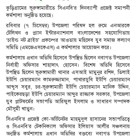
কুড়িগ্রামের ভূরুঙ্গামারীতে সিএনবি’র দিনব্যাপী প্রজেক্ট সমাপনী
কর্মশালা অনুষ্ঠিত হয়েছে।
রবিবার (৭ ডিসেম্বর) উপজেলা পরিষদ হল রুমে এনআরকে
টেলিথন ও প্ল্যান ইন্টারন্যাশনাল বাংলাদেশের সহযোগিতায়
‘চাইল্ড নট ব্রাইড’ প্রকল্পের আওতায় মহিদেব যুব সমাজ কল্যাণ
সমিতি (এমজেএসকেএস) এ কর্মশালার আয়োজন করে।
কর্মশালায় প্রধান অতিথি হিসেবে উপস্থিত ছিলেন নবাগত উপজেলা
নির্বাহী অফিসার শাহাদাৎ হোসেন। বিশেষ অতিথি হিসেবে
উপস্থিত ছিলেন ভূরুঙ্গামারী থানার এসআই মামুনুর রশিদ, তিলাই
ইউপি চেয়ারম্যান কামরুজ্জামান, পাথারডুবি ইউপি চেয়ারম্যান
আব্দুস সবুর, চর-ভূরুঙ্গামারী ইউপি চেয়ারম্যান মানিক উদ্দিন,
পাইকেরছড়া ইউপি চেয়ারম্যান আব্দুর রাজ্জাক সরকার, উপজেলা
যুব প্লাটফর্মের সভাপতি আরিফুল ইসলাম ও সাধারণ সম্পাদক
মৌসুমী খাতুন।
সিএনবি’র প্রজেক্ট কো-অর্ডিনেটর মাহমুদুল হাসানের সভাপতিত্বে
ও সিএনবি’র টেকনিক্যাল অফিসার ইলিয়াস আলীর সঞ্চলনায়
অনুষ্ঠিত কর্মশালায় প্রধান অতিথির বক্তব্যে নবাগত উপজেলা