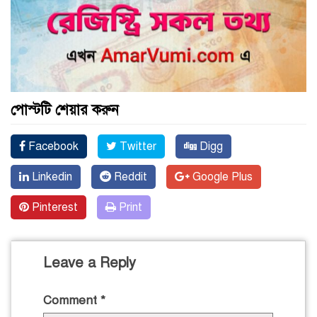
পোস্টটি শেয়ার করুন
Facebook
Twitter
Digg
Linkedin
Reddit
Google Plus
Pinterest
Print
Leave a Reply
Comment
*