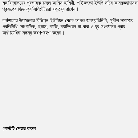
মহাবিদ্যালয়ের প্রভাষক রুহুল আমিন হামিদী, পাইকছড়া ইউপি সচিব কামরুজ্জামানস
প্রকল্পের ফিল্ড ফ্যাসিলিটেটররা বক্তব্য রাখেন।
কর্মশালায় উপজেলার বিভিন্ন ইউনিয়ন থেকে আগত জনপ্রতিনিধি, সুশীল সমাজের
প্রতিনিধি, সাংবাদিক, ইমাম, কাজি, চ্যাম্পিয়ন মা-বাবা ও যুব সংগঠনের প্রায়
অর্ধশতাধিক সদস্য অংশগ্রহণ করেন।
পোস্টটি শেয়ার করুন