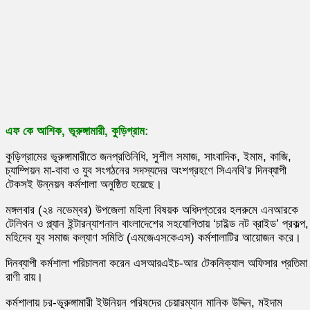
এফ কে আশিক, ভূরুঙ্গামারী, কুড়িগ্রাম:
কুড়িগ্রামের ভূরুঙ্গামারীতে জনপ্রতিনিধি, সুশীল সমাজ, সাংবাদিক, ইমাম, কাজি,
চ্যাম্পিয়ন মা-বাবা ও যুব সংগঠনের সদস্যদের অংশগ্রহণে সিএনবি’র দিনব্যাপী
টেকসই উন্নয়ন কর্মশালা অনুষ্ঠিত হয়েছে।
মঙ্গলবার (২৪ নভেম্বর) উপজেলা মহিলা বিষয়ক অধিদপ্তরের হলরুমে এনআরকে
টেলিথন ও প্ল্যান ইন্টারন্যাশনাল বাংলাদেশের সহযোগিতায় ‘চাইল্ড নট ব্রাইড’ প্রকল্প,
মহিদেব যুব সমাজ কল্যাণ সমিতি (এমজেএসকেএস) কর্মশালাটির আয়োজন করে।
দিনব্যাপী কর্মশালা পরিচালনা করেন এসআরএইচ-আর টেকনিক্যাল অফিসার প্রতিমা
রাণী রায়।
কর্মশালায় চর-ভূরুঙ্গামারী ইউনিয়ন পরিষদের চেয়ারম্যান মানিক উদ্দিন, মইদাম