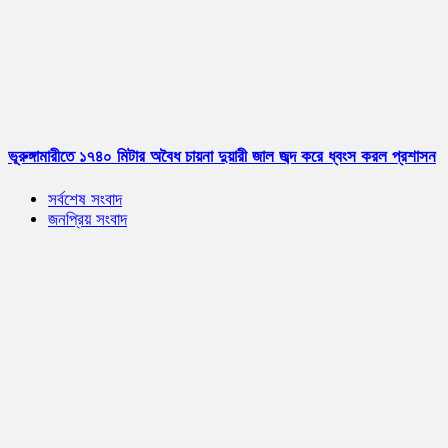
ভূরুঙ্গামারীতে ১৭৪০ মিটার অবৈধ চায়না দুয়ারী জাল জব্দ করে ধ্বংস করল প্রশাসন
সর্বশেষ সংবাদ
জনপ্রিয় সংবাদ