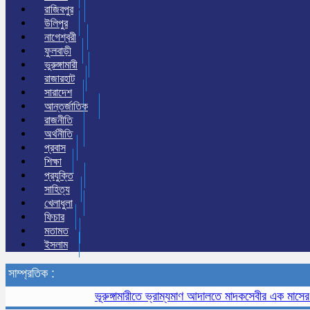
রাজিবপুর
উলিপুর
নাগেশ্বরী
ফুলবাড়ী
ভুরুঙ্গামারী
রাজারহাট
সারাদেশ
আন্তর্জাতিক
রাজনীতি
অর্থনীতি
প্রবাস
শিক্ষা
প্রযুক্তি
সাহিত্য
খেলাধুলা
ফিচার
মতামত
ইসলাম
সাম্প্রতিক :
ভূরুঙ্গামারীতে ভ্রাম্যমাণ আদালতে মাদকসেবীর এক মাসের কারাদণ