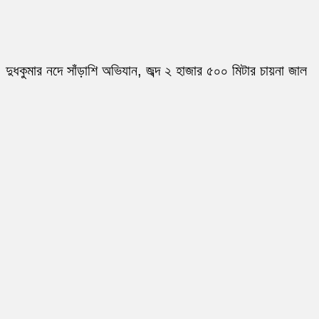
দুধকুমার নদে সাঁড়াশি অভিযান, জব্দ ২ হাজার ৫০০ মিটার চায়না জাল