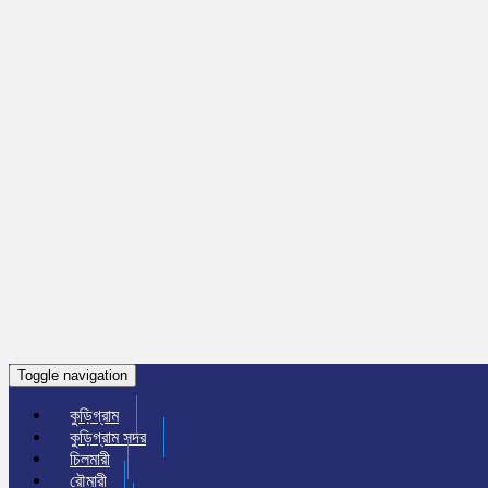
Toggle navigation
কুড়িগ্রাম
কুড়িগ্রাম সদর
চিলমারী
রৌমারী