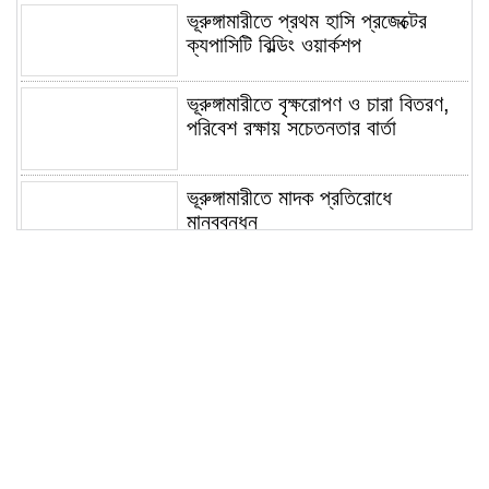
ভূরুঙ্গামারীতে প্রথম হাসি প্রজেক্টের
ক্যপাসিটি বিল্ডিং ওয়ার্কশপ
ভূরুঙ্গামারীতে বৃক্ষরোপণ ও চারা বিতরণ,
পরিবেশ রক্ষায় সচেতনতার বার্তা
ভূরুঙ্গামারীতে মাদক প্রতিরোধে
মানববন্ধন
ভূরুঙ্গামারীতে ১৭৪০ মিটার অবৈধ চায়না
দুয়ারী জাল জব্দ করে ধ্বংস করল প্রশাসন
ভূরুঙ্গামারীতে পুলিশ-বিজিবির যৌথ
অভিযানে গাঁজার গাছ সহ মাদককারবারি
আটক