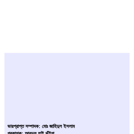
ভারপ্রাপ্ত সম্পাদক: মোঃ জাহিদুল ইসলাম
প্রকাশক: আবদুল হাই ভূঁইয়া