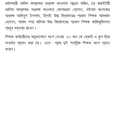
বাউসমারী ফাযিল মাদ্রাসার অধ‍্যক্ষ মাওলানা আব্দুল মজিদ, চর বারুইটারী
আলিম মাদ্রাসার অধ‍্যক্ষ মাওলানা মোশাররফ হোসেন, মইদাম কলেজের
অধ‍্যক্ষ আমিনুল ইসলাম, তিলাই উচ্চ বিদ‍্যালয়ের প্রধান শিক্ষক আমজাদ
হোসেন, সামাদ নগর বালিকা উচ্চ বিদ‍্যালয়ের প্রধান শিক্ষক কাজিমুদ্দিনসহ
প্রমুখ বক্তব্য রাখেন।
শিক্ষক কর্মচারীদের আনন্দলোনে অংশ নেওয়া ৮০ জন কে ক্রেস্ট ও ফুল দিয়ে
সংবর্ধনা প্রদান করা হয়। এতে প্রায় দুই শতা
ধি
ক শিক্ষক অংশ গ্রহন
করেন।