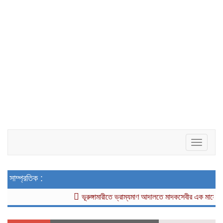
Toggle
navigat
সাম্প্রতিক :
ভূরুঙ্গামারীতে ভ্রাম্যমাণ আদালতে মাদকসেবীর এক মাসের কারা