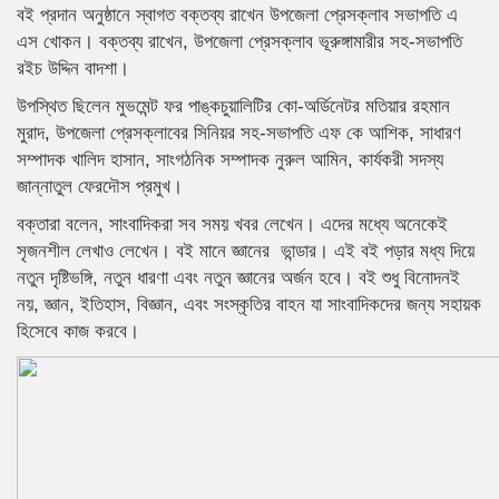
বই প্রদান অনুষ্ঠানে স্বাগত বক্তব্য রাখেন উপজেলা প্রেসক্লাব সভাপতি এ
এস খোকন। বক্তব্য রাখেন, উপজেলা প্রেসক্লাব ভূরুঙ্গামারীর সহ-সভাপতি
রইচ উদ্দিন বাদশা।
উপস্থিত ছিলেন মুভমেন্ট ফর পাঙ্কচুয়ালিটির কো-অর্ডিনেটর মতিয়ার রহমান
মুরাদ, উপজেলা প্রেসক্লাবের সিনিয়র সহ-সভাপতি এফ কে আশিক, সাধারণ
সম্পাদক খালিদ হাসান, সাংগঠনিক সম্পাদক নুরুল আমিন, কার্যকরী সদস্য
জান্নাতুল ফেরদৌস প্রমুখ।
বক্তারা বলেন, সাংবাদিকরা সব সময় খবর লেখেন। এদের মধ্যে অনেকেই
সৃজনশীল লেখাও লেখেন। বই মানে জ্ঞানের ভান্ডার। এই বই পড়ার মধ্য দিয়ে
নতুন দৃষ্টিভঙ্গি, নতুন ধারণা এবং নতুন জ্ঞানের অর্জন হবে। বই শুধু বিনোদনই
নয়, জ্ঞান, ইতিহাস, বিজ্ঞান, এবং সংস্কৃতির বাহন যা সাংবাদিকদের জন্য সহায়ক
হিসেবে কাজ করবে।