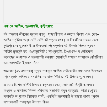
এফ কে আশিক, ভুরুঙ্গামারী, কুড়িগ্রাম:
বই মানুষের জীবনের প্রকৃত বন্ধু। সৃজনশীলতা ও জ্ঞানের বিকাশ এবং দেশ–
জাতির সমৃদ্ধির জন্য বেশি বেশি বই পড়তে হবে। এ বিষয়টিকে সামনে রেখে
কুড়িগ্রামের ভুরুঙ্গামারীতে উপজেলা প্রেসক্লাবে বই উপহার দিলেন প্রধান
অতিথি মুভমেন্ট ফর পাঙ্কচুয়ালিটি’র স্বপ্নদ্রষ্টা, টিএমএসএস মেডিকেল
কলেজের অধ্যাপক ও ভূরুঙ্গামারী উন্নয়ন সোসাইটি সাধারণ সম্পাদক রোটারিয়ান
ডাঃ মেফতাউল ইসলাম মিলন।
শুক্রবার (২১ নভেম্বর) দুপুরে মাকসুদা আজিজ লাইব্রেরীর পক্ষ থেকে উপজেলা
প্রেসক্লাব কার্যালয়ে সাংবাদিকদের হাতে তিনি এ বই উপহার তুলে দেন।
এ সময় বিশেষ অতিথি হিসেবে বক্তব্য রাখেন, সোনাহাট ডিগ্রী কলেজের
অধ্যক্ষ ও সম্মিলিত শিক্ষক পরিষদের সভাপতি বাবুল আক্তার, কাডা রংপুরের
সভাপতি অধ্যাপক লিয়াকত আলী, এনসিপি ভুরুঙ্গামারী উপজেলা শাখার প্রধান
সমন্বয়কারী মাহফুজুল ইসলাম কিরন।