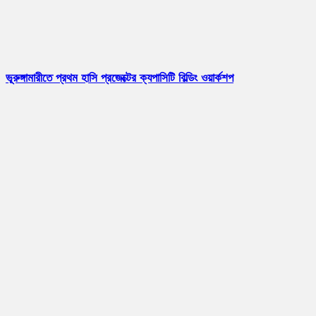
ভূরুঙ্গামারীতে প্রথম হাসি প্রজেক্টের ক্যপাসিটি বিল্ডিং ওয়ার্কশপ