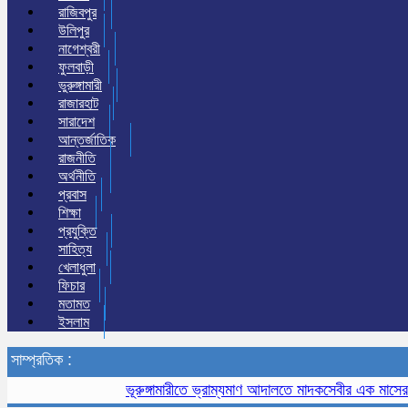
রাজিবপুর
উলিপুর
নাগেশ্বরী
ফুলবাড়ী
ভুরুঙ্গামারী
রাজারহাট
সারাদেশ
আন্তর্জাতিক
রাজনীতি
অর্থনীতি
প্রবাস
শিক্ষা
প্রযুক্তি
সাহিত্য
খেলাধুলা
ফিচার
মতামত
ইসলাম
সাম্প্রতিক :
ভূরুঙ্গামারীতে ভ্রাম্যমাণ আদালতে মাদকসেবীর এক মাসের কারা