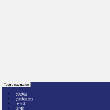
Toggle navigation
কুড়িগ্রাম
কুড়িগ্রাম সদর
চিলমারী
রৌমারী