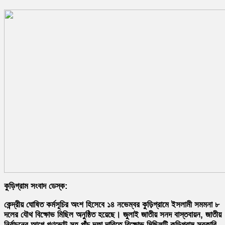
কুড়িগ্রাম সংবাদ ডেস্ক:
কেন্দ্রীয় ঘোষিত কর্মসূচির অংশ হিসেবে ১৪ নভেম্বর কুড়িগ্রামে ইসলামী সমমনা ৮
দলের যৌথ বিক্ষোভ মিছিল অনুষ্ঠিত হয়েছে। জুলাই জাতীয় সনদ বাস্তবায়ন, জাতীয়
নির্বাচনের আগে গণভোট সহ পাঁচ দফা দাবিতে বিক্ষোভ মিছিলটি কুড়িগ্রাম সরকারি