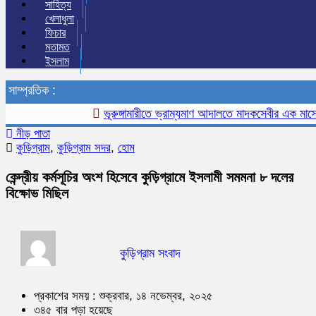
সাহিত্য
খেলাধুলা
ফিচার
মতামত
ইসলাম
সাম্প্রতিক :
ভূরুঙ্গামারীতে ভ্রাম্যমাণ আদালতে মাদকসেবীর এক মাসের কা
নীড় পাতা
কুড়িগ্রাম
,
কুড়িগ্রাম সদর
,
হোম
কেন্দ্রীয় কর্মসূচির অংশ হিসেবে কুড়িগ্রামে ইসলামী সমমনা ৮ দলের
বিক্ষোভ মিছিল
কুড়িগ্রাম সংবাদ
প্রকাশের সময় : শুক্রবার, ১৪ নভেম্বর, ২০২৫
৩৪৫ বার পড়া হয়েছে