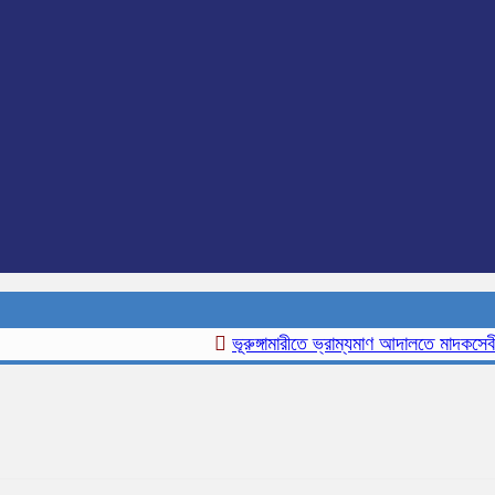
ভূরুঙ্গামারীতে ভ্রাম্যমাণ আদালতে মাদকসেবীর এক