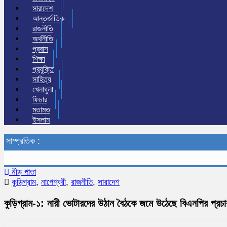
সারাদেশ
আন্তর্জাতিক
রাজনীতি
অর্থনীতি
প্রবাস
শিক্ষা
প্রযুক্তি
সাহিত্য
খেলাধুলা
ফিচার
মতামত
ইসলাম
সাম্প্রতিক :
নীড় পাতা
কুড়িগ্রাম
,
নাগেশ্বরী
,
রাজনীতি
,
সারাদেশ
কুড়িগ্রাম-১: নারী ভোটারদের উঠান বৈঠকে জমে উঠেছে বিএনপির প্রচা