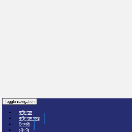
Toggle navigation
কুড়িগ্রাম
কুড়িগ্রাম সদর
চিলমারী
রৌমারী