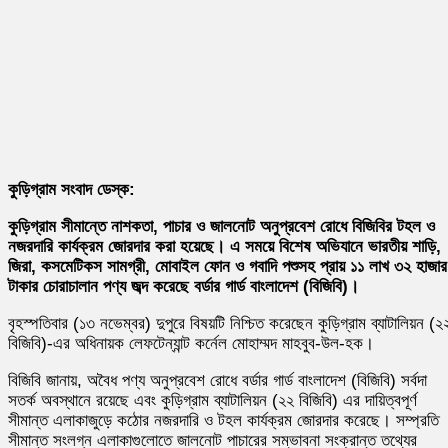
কুড়িগ্রাম সংবাদ ডেস্ক:
কুড়িগ্রাম সীমান্তে নাশকতা, পাচার ও জালনোট অনুপ্রবেশ রোধে বিজিবির টহল ও
নজরদারি কার্যক্রম জোরদার করা হয়েছে। এ সময়ে বিশেষ অভিযানে ভারতীয় শাড়ি,
জিরা, কসমেটিকস সামগ্রী, মোবাইল ফোন ও গবাদি পশুসহ প্রায় ১১ লাখ ৩২ হাজার
টাকার চোরাচালান পণ্য জব্দ করেছে বর্ডার গার্ড বাংলাদেশ (বিজিবি)।
বৃহস্পতিবার (১৩ নভেম্বর) দুপুরে বিষয়টি নিশ্চিত করেছেন কুড়িগ্রাম ব্যাটালিয়ন (২
বিজিবি)-এর অধিনায়ক লেফটেন্যান্ট কর্নেল মোহাম্মদ মাহবুব-উল-হক।
বিজিবি জানায়, অবৈধ পণ্য অনুপ্রবেশ রোধে বর্ডার গার্ড বাংলাদেশ (বিজিবি) সর্বদা
সতর্ক অবস্থানে রয়েছে এবং কুড়িগ্রাম ব্যাটালিয়ন (২২ বিজিবি) এর দায়িত্বপূর্ণ
সীমান্ত এলাকাজুড়ে কঠোর নজরদারি ও টহল কার্যক্রম জোরদার করেছে। সম্প্রতি
সীমান্ত সংলগ্ন এলাকাগুলোতে জালনোট পাচারের সম্ভাবনা সংক্রান্ত তথ্যের