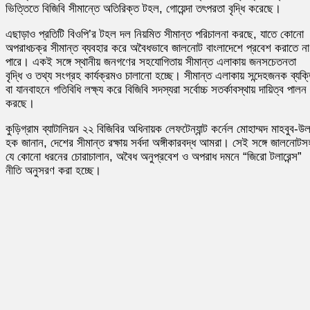
ভিত্তিতে বিজিবি সীমান্তে অতিরিক্ত টহল, গোয়েন্দা তৎপরতা বৃদ্ধি করেছে।
এছাড়াও প্রতিটি বিওপি’র টহল দল নিয়মিত সীমান্ত পরিচালনা করছে, যাতে কোনো
অপরাধচক্র সীমান্ত ব্যবহার করে অবৈধভাবে জালনোট বাংলাদেশে প্রবেশ করাতে না
পারে। একই সঙ্গে স্থানীয় জনগণের সহযোগিতায় সীমান্ত এলাকায় জনসচেতনতা
বৃদ্ধি ও তথ্য সংগ্রহ কার্যক্রমও চালানো হচ্ছে। সীমান্ত এলাকায় সন্দেহজনক ব্যক্
বা যানবাহনে গতিবিধি লক্ষ্য করে বিজিবি সদস্যরা সর্বোচ্চ সতর্কাবস্থায় দায়িত্ব পালন
করছে।
কুড়িগ্রাম ব্যাটালিয়ন ২২ বিজিবির অধিনায়ক লেফটেন্যান্ট কর্নেল মোহাম্মদ মাহবুব-উ
হক জানান, দেশের সীমান্ত রক্ষায় সর্বদা অঙ্গীকারবদ্ধ আমরা। সেই সঙ্গে জালনোটস
যে কোনো ধরনের চোরাচালান, অবৈধ অনুপ্রবেশ ও অপরাধ দমনে “জিরো টলারেন্স”
নীতি অনুসরণ করা হচ্ছে।