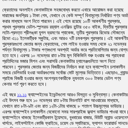
ক্রেতাদের অনলাইন কেনাকাটাকে সহজবোধ্য করতে এবারে আয়োজন করা হয়েছে
দারাজের জনপ্রিয় ১ টাকা গেম, যেখানে যে কেউ সম্পূর্ণ বিনামূল্যে নির্ধারিত পণ্য অর্ড
করার মাধ্যমে অংশ নিতে পারবেন। এই গেমে রয়েছে ১০টি আকর্ষণীয় পুরস্কার,
প্রথম পুরস্কার ডেটল-স্পন্সরড রয়্যাল এনফিল্ড হান্টার ৩৫০ বাইক, দ্বিতীয় পুরস্কার
লটো-প্রদত্ত শ্রীলঙ্কা যুগল ভ্রমণের প্যাকেজ, তৃতীয় পুরস্কার রিভোর সৌজন্যে
রিভো এ১১ ইলেকট্রিক স্কুটার, এবং আরও ৭টি চমকপ্রদ পুরস্কার। এই আকর্ষণী
পুরস্কারগুলো জেতার জন্য ক্রেতাদের, গেম লাইভ হওয়ার সময় থেকে ২১ নভেম্বর
পর্যন্ত বিনামুল্যে ১ টাকার পণ্যগুলো অবশ্যই অর্ডার করে প্রতিযোগিতার জন্য যোগ্য
হতে হবে। এরপর ১০ নভেম্বর রাত ৮টায় মূল বিকিকিনি শুরু হওয়ার পর গ্রাহকরা
প্রতিদিনের মজার মিশন এবং সরাসরি কেনাকাটার চ্যালেঞ্জগুলিতে অংশ নিতে
পারবেন। পুরস্কার জেতার জন্য বিজয়ীদের নির্বাচন করা হবে ক্যাম্পেইন চলাকালীন
সময়ে ডেলিভারি হওয়া অর্ডারগুলোর সর্বোচ্চ মোট মূল্যের ভিত্তিতে। এছাড়াও, গ্র্যান্ড
প্রাইজ বিজয়ী হওয়ার জন্য অংশগ্রহণকারীকে ন্যূনতম ৩০০ টাকার ডেটল পণ্য
কেনার শর্ত পূরণ করতে হবে।
এই বছর
১১.১১
ক্যাম্পেইনের ইভেন্টগুলো আরও বিস্তৃত ও সুবিন্যস্ত। কেনাকাটার
এই উৎসব শুরু হবে ১০ নভেম্বর রাত ৮টায় মিডনাইট রাশ আওয়ারের মাধ্যমে,
যেখানে রাত ৮টা-৯টা এবং রাত ১২টা-১টায় থাকছে ৮ শতাংশ উচ্চমূল্যের ভাউচার।
এরপর ক্যাম্পেইন চলাকালীন যেকোনো সময় সারপ্রাইজ ফ্ল্যাশ ভাউচার পাওয়া যাবে
ক্যাম্পেইনে থাকছে ইলেকট্রিকাল টুয়েসডে, বুধবারের বাজার, বিউটি অ্যান্ড ওয়েলনে
থার্সডে, লাইফস্টাইল কোজি ফ্রাইডে, চয়েস ডে স্যাটারডে, ফ্যাশন ফরোয়ার্ড সানডে