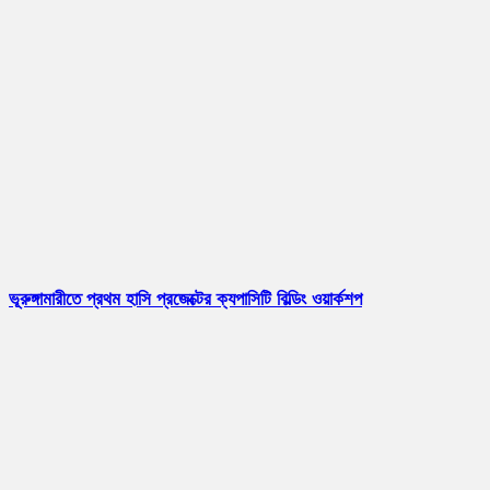
ভূরুঙ্গামারীতে প্রথম হাসি প্রজেক্টের ক্যপাসিটি বিল্ডিং ওয়ার্কশপ