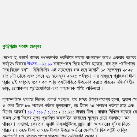
কুড়িগ্রাম সংবাদ ডেস্কঃ
দেশের ই-কমার্স খাতের পথপ্রদর্শক প্রতিষ্ঠান দারাজ বাংলাদেশ আরও একবার বছরের
সর্ববৃহৎ বিক্রয়
উৎসব—১১.১১
ক্যাম্পেইন নিয়ে হাজির হয়েছে, যার মূল প্রতিপাদ্য
“দ্য রিয়েল বস”। বিকিকিনির এই মহোৎসব শুরু হবে আগামী ১০ নভেম্বর ২০২৫
রাত ৮টা থেকে এবং চলবে ২১ নভেম্বর ২০২৫ পর্যন্ত। এর মাধ্যমে গ্রাহকরা টানা
প্রায় দুই সপ্তাহ ধরে সকল পণ্য ক্যাটাগরিতে উপভোগ করতে পারবেন নজিরবিহীন
ছাড়, রোমাঞ্চকর প্রতিযোগিতা এবং লাভজনক শপিং অভিজ্ঞতা।
ক্যাম্পেইনে থাকছে ডিলের রেকর্ড সংগ্রহ, যার মধ্যে উল্লেখযোগ্য হলো, ফ্ল্যাশ স
ও মেগা ডিলে ৮০ শতাংশ পর্যন্ত মূল্যহ্রাস, হট ডিলে ৭৫ শতাংশ পর্যন্ত ছাড় এবং
বিশেষ আকর্ষণ
১১ / ১১১ / ১
,১১১ / ১১,১১১ টাকার ডিল। দারাজ নিশ্চিত করেছে যে
সকল মেগা ডিলের মূল্য প্রচলিত অফলাইন বাজারের মূল্যের চেয়ে বহুলাংশে কম
থাকবে। এছাড়া, ক্রেতারা ফ্ল্যাট ডিসকাউন্টসহ ব্র্যান্ড রাশ আওয়ারের সুবিধা নিতে
পারবেন। ৩৯৯ টাকা ও ৭৯৯ টাকার উপরে অর্ডারে ডেলিভারি ডিসকাউন্ট ও ফ্রি
ডেলিভারি সহ বিস্তৃত পণ্যে থাকছে ফ্রি ডেলিভারি অফার।