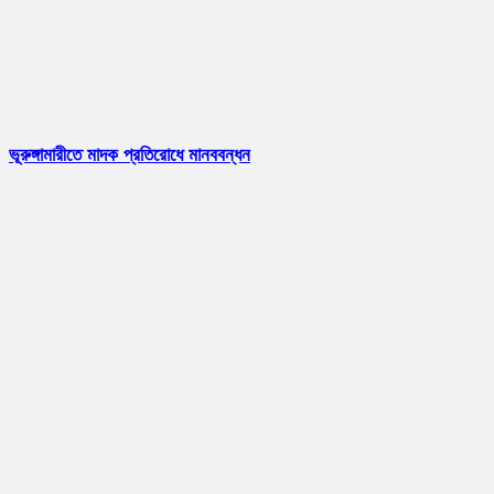
ভূরুঙ্গামারীতে মাদক প্রতিরোধে মানববন্ধন