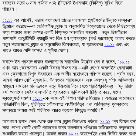
বরাবরের মতো ৬ মাস পর্যন্ত ০% ইন্টারেস্ট ইএমআই (কিস্তি) সুবিধা নিতে
পারবেন।
১১.১১
এর আগেই, দারাজ বাংলাদেশ তাদের দারাজমল প্ল্যাটফর্মের উন্নত সংস্করণ
উন্মোচন করেছে—যা ভেরিফাইড ব্র্যান্ড ও অনুমোদিত বিক্রেতাদের থেকে নির্ভরযোগ্য
পণ্য পাওয়ার জন্য দেশের একটি বিশ্বস্ত অনলাইন গন্তব্য। নতুন ডিজাইনের
পাশাপাশি অথেন্টিসিটি গ্যারান্টি সহ তিন গুণ ক্যাশব্যাক (শর্ত প্রযোজ্য) অফার করছে
নতুন দারাজমলের ব্র্যান্ড ও অনুমোদিত বিক্রেতারা, যা গ্রাহকদের
১১.১১
এবং এর
পরেও আরও বেশি আস্থা ও সুবিধা দেবে।
ক্যাম্পেইন প্রসঙ্গে দারাজ বাংলাদেশের ম্যানেজিং ডিরেক্টর বেন ই বলেন, “
১১.১১
এখন আর কেবলমাত্র একটি বিক্রয় উৎসব নয়—এটি দেশের অনলাইন কেনাকাটা
এবং ক্রেতাদের বিপুল উৎসাহের এক জাতীয় মহোৎসবে পরিণত হয়েছে। প্রতি বছর,
আমরা আরও বেশি মূল্যছাড়, উন্নততর গ্রাহকসেবা এবং ফলপ্রসূ শপিং অভিজ্ঞতার
মাধ্যমে বাজারের মানদণ্ডকে নতুন উচ্চতায় নিয়ে যেতে প্রতিশ্রুতিবদ্ধ। ‘দ্য রিয়াল
বস’ আমাদের সেইসব সম্মানিত গ্রাহকদের ভূমিকাকেই চিহ্নিত করে, যাদের
স্বতঃস্ফূর্ত সমর্থন
১১.১১
-কে আজ এই বিশাল পরিসর দিয়েছে। এবারের আয়োজনে
নজিরবিহীন ডিল, সুচিন্তিত কৌশলগত অংশীদারিত্ব এবং অবিশ্বাস্য পুরস্কারের
সমন্বয়ে আমরা সেই পরিধিকে আরও বহুগুণে বিস্তৃত করেছি।”
অসাধারণ ফ্ল্যাশ সেল থেকে শুরু করে গ্র্যান্ড গিভাওয়ে পর্যন্ত,
১১.১১
“দ্য রিয়েল বস
সারা দেশের কোটি কোটি গ্রাহকের জন্য অনলাইন শপিংয়ের অভিজ্ঞতাকে নতুনভাবে
সংজ্ঞায়িত করতে প্রস্তুত। আজই দারাজ
১১.১১
ক্যাম্পেইন পেজ ভিজিট করুন অথব