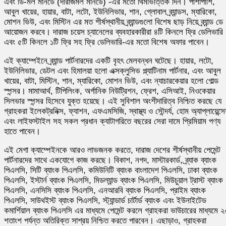
এবং ডি-মল মানডে (দারাজমল মানডে) -এর মতো থিমভিত্তিক দিন। পাশাপাশি,
আবুল খায়ের, হায়ার, বাটা, লটো, ইউনিলিভার, শান, গ্লোবাল ব্র্যান্ডস, ম্যারিকো,
মোশন ভিউ, এবং মিস্টিন এর মত শীর্ষস্থানীয় ব্র্যান্ডগুলো বিশেষ ছাড় নিয়ে ব্র্যান্ড ডে
আয়োজন করবে। দারাজ চয়েস চ্যানেলের ব্যবহারকারীরা ৪টি কিনলে ফ্রি ডেলিভারি
এবং ৫টি কিনলে ১টি ফ্রি সহ ফ্রি ডেলিভারি-এর মতো বিশেষ অফার পাবেন।
এই ক্যাম্পেইনে ব্র্যান্ড পার্টনারদের একটি বৃহৎ মেলবন্ধন ঘটেছে। হায়ার, লটো,
ইউনিলিভার, ডেটল এবং হিমালয়া হলো এক্সক্লুসিভ প্ল্যাটিনাম পার্টনার, এবং আবুল
খায়ের, বাটা, মিস্টিন, শান, ম্যারিকো, মোশন ভিউ, এবং ন্যাচারকেয়ার হলো গোল্ড
স্পন্সর। মামাআর্থ, টিপিলিংক, অর্গানিক নিউট্রিশন, ফ্রেশ, এসিআই, নিওকেয়ার
সিলভার স্পন্সর হিসেবে যুক্ত হয়েছে। এই সুবিশাল অংশীদারিত্ব নিশ্চিত করছে যে
গ্রাহকরা ইলেকট্রনিক্স, ফ্যাশন, এফএমসিজি, স্বাস্থ্য ও সৌন্দর্য, হোম অ্যাপ্লায়েন্স
এবং লাইফস্টাইল সহ সকল প্রধান ক্যাটাগরিতে বছরের সেরা দামে প্রিমিয়াম পণ্য
হাতে পাবেন।
এই মেগা ক্যাম্পেইনকে আরও লাভজনক করতে, দারাজ দেশের শীর্ষস্থানীয় পেমেন্ট
পার্টনারদের সাথে একযোগে কাজ করছে। বিকাশ, নগদ, মাস্টারকার্ড, ব্র্যাক ব্যাংক
পিএলসি, সিটি ব্যাংক পিএলসি, কমিউনিটি ব্যাংক বাংলাদেশ পিএলসি, ঢাকা ব্যাংক
পিএলসি, ইস্টার্ন ব্যাংক পিএলসি, মিডল্যান্ড ব্যাংক পিএলসি, মিউচুয়াল ট্রাস্ট ব্যাংক
পিএলসি, এনসিসি ব্যাংক পিএলসি, এনআরবি ব্যাংক পিএলসি, প্রাইম ব্যাংক
পিএলসি, সাউথইস্ট ব্যাংক পিএলসি, স্ট্যান্ডার্ড চার্টার্ড ব্যাংক এবং ইউনাইটেড
কমার্শিয়াল ব্যাংক পিএলসি এর মাধ্যমে পেমেন্ট করলে গ্রাহকরা ভাউচারের মাধ্যমে 
শতাংশ পর্যন্ত অতিরিক্ত সাশ্রয় নিশ্চিত করতে পারবেন। এছাড়াও, গ্রাহকরা