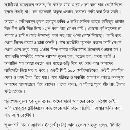
স্থানীয়রা কয়েকজন জানান, কি কারনে তারা এতো গুলো কলা গাছ কেটে দিলো
বলতে পারছি না। যত সমস্যাই থাকুক এভাবে ফসলের ক্ষতি করা ঠিক হয়নি।
আহত ও ক্ষতিগ্রস্ত কৃষক হুমায়ুন কবির ও জমির মালিক আহত হাফিজুর জানান,
তিন বিঘা জমি লিজ নিয়ে ১২’শ কলা গাছ রোপন করি। কোনো পূর্ব শত্রুতা না
থাকলেও জমি দখলের উদ্দেশ্যে কলা সহ গাছ গুলো কেটে দিয়েছে। আমি দুরে
থেকে নিষেধ করলেও তারা শুনেনি। পরে ভয়ভীতি প্রদর্শন করলে আমি সেখান
থেকে এসে দুপুর সাড়ে ১২টার দিকে থানায় অভিযোগের উদ্দেশ্যে রওয়ানা হই।
পথে হাজি মার্কেটের সামনে আসলে নুরুল হক, আব্দুল হক, ফরজ আলী ও
আলামিন সহ আরো কয়েক জন গাছের গুড়ি দিয়ে পথ রোধ করে আমাদের
লাঠিসোটা নিয়ে মারধর করে। একটি সিটি ১০০ মোটরসাইকেল, দুইটি মোবাইল
ফোন ও নগদ টাকা নিয়ে যায়। পরে পরিবার ও স্থানীয় লোকজন আহত অবস্থায়
আমাদের হাসপাতালে নিয়ে আসেন। তারা বলেন, এ ঘটনায় প্রায় পাঁচ লাখ টাকার
ক্ষতি হয়েছে।
প্রতিপক্ষ নুরুল হক নুরু বলেন, তাদের সাথে আমাদের কোনো বিরোধ নেই।
আমি মোক্তার চৌকিদারের কাছ থেকে জমি কিনে নিয়েছি। আমার জমির কলা
গাছ আমি কেটেছি।
ভূরুঙ্গামারী থানার অফিসার ইনচার্জ (ওসি) আল হেলাল মাহমুদ বলেন, ‘লিখিত