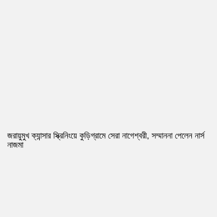
জরায়ুমুখ ক্যান্সার স্ক্রিনিংয়ে কুড়িগ্রামে সেরা নাগেশ্বরী, সম্মাননা পেলেন নার্স
নাজমা