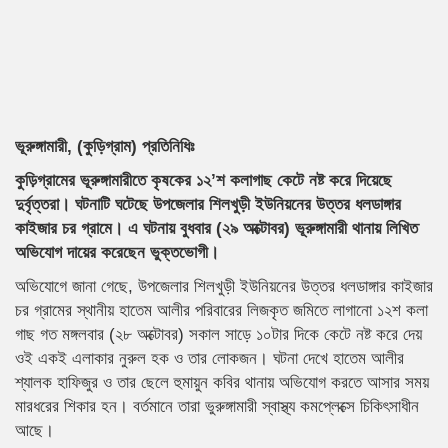
ভূরুঙ্গামারী, (কুড়িগ্রাম) প্রতিনিধিঃ
কুড়িগ্রামের ভূরুঙ্গামারীতে কৃষকের ১২’শ কলাগাছ কেটে নষ্ট করে দিয়েছে
দুর্বৃত্তরা। ঘটনাটি ঘটেছে উপজেলার শিলখুড়ী ইউনিয়নের উত্তর ধলডাঙ্গার
কাইজার চর গ্রামে। এ ঘটনায় বুধবার (২৯ অক্টোবর) ভূরুঙ্গামারী থানায় লিখিত
অভিযোগ দায়ের করেছেন ভুক্তভোগী।
অভিযোগে জানা গেছে, উপজেলার শিলখুড়ী ইউনিয়নের উত্তর ধলডাঙ্গার কাইজার
চর গ্রামের স্থানীয় হাতেম আলীর পরিবারের লিজকৃত জমিতে লাগানো ১২শ কলা
গাছ গত মঙ্গলবার (২৮ অক্টোবর) সকাল সাড়ে ১০টার দিকে কেটে নষ্ট করে দেয়
ওই একই এলাকার নুরুল হক ও তার লোকজন। ঘটনা দেখে হাতেম আলীর
শ্যালক হাফিজুর ও তার ছেলে হুমায়ুন কবির থানায় অভিযোগ করতে আসার সময়
মারধরের শিকার হন। বর্তমানে তারা ভুরুঙ্গামারী স্বাস্থ্য কমপ্লেক্সে চিকিৎসাধীন
আছে।