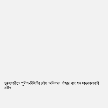
ভূরুঙ্গামারীতে পুলিশ-বিজিবির যৌথ অভিযানে গাঁজার গাছ সহ মাদককারবারি
আটক