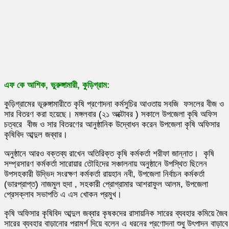
এফ কে আশিক, ভুরুঙ্গামারী, কুড়িগ্রাম:
কুড়িগ্রামের ভূরুঙ্গামারীতে কৃষি প্রণোদনা কর্মসুচির আওতায় সবজি ফসলের বীজ ও
সার বিতরণ করা হয়েছে। মঙ্গলবার (২১ অক্টোবর ) সকালে উপজেলা কৃষি অফিস
চত্বরে বীজ ও সার বিতরণের আনুষ্ঠানিক উদ্বোধন করেন উপজেলা কৃষি অফিসার
কৃষিবিদ আব্দুল জব্বার।
অনুষ্ঠানে আরও বক্তব্য রাখেন অতিরিক্ত কৃষি কর্মকর্তা শরীফা জান্নাত। কৃষি
সম্প্রসারণ কর্মকর্তা সারোয়ার তৌহিদের সঞ্চালনায় অনুষ্ঠানে উপস্থিত ছিলেন
উপসহকারী উদ্ভিদ সংরক্ষণ কর্মকর্তা রায়হান নবী, উপজেলা নির্বাচন কর্মকর্তা
(ভারপ্রাপ্ত) নাজমুল হুদা , সহকারী প্রোগ্রামার আশরাফুল আলম, উপজেলা
প্রেসক্লাব সভাপতি এ এস খোকন প্রমুখ।
কৃষি অফিসার কৃষিবিদ আব্দুল জব্বার কৃষকদের রাসায়নিক সারের ব্যবহার কমিয়ে জৈব
সারের ব্যবহার বাড়ানোর পরামর্শ দিয়ে বলেন এ ধরনের প্রণোদনা শুধু উৎপাদন বাড়াবে