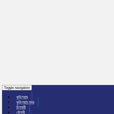
Toggle navigation
কুড়িগ্রাম
কুড়িগ্রাম সদর
চিলমারী
রৌমারী