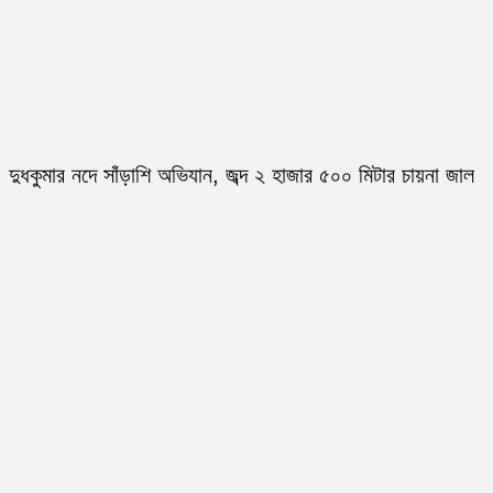
দুধকুমার নদে সাঁড়াশি অভিযান, জব্দ ২ হাজার ৫০০ মিটার চায়না জাল