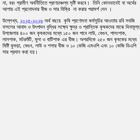
না, বরং গ্রামীণ অর্থনীতিতে প্রাণচাঞ্চল্য সৃষ্টি করবে। তিনি কোনভাবেই বা অর্থের
আশায় এই প্রনোদনার বীজ ও সার বিক্রি না করার পরামর্শ দেন ।
উল্লেখ্য,
২০২৫-২০২৬
অর্থ বছরে কৃষি প্রণোদনা কর্মসুচির আওতায় রবি সবজি
ফসলের আবাদ ও উৎপাদন বৃদ্ধির লক্ষ্যে ক্ষুদ্র ও প্রান্তিক কৃষকদের মাঝে বিনামূল্
উপজেলার ৪০০ জন কৃষকদের মধ্যে ১৫০ জন পাবে লাউ, বেগুন, পালংশাক,
লালশাক, মটরশুঁটি, মুলা ও বাটিশাক এর বীজ। অপরদিকে ২৫০ জন কৃষকের মধ্যে
মিষ্টি কুমড়া, বেগুন, লাউ ও শসার বীজ ও ১০ কেজি এমওপি এবং ১০ কেজি ডিএপি
সার প্রদান করা হয়।