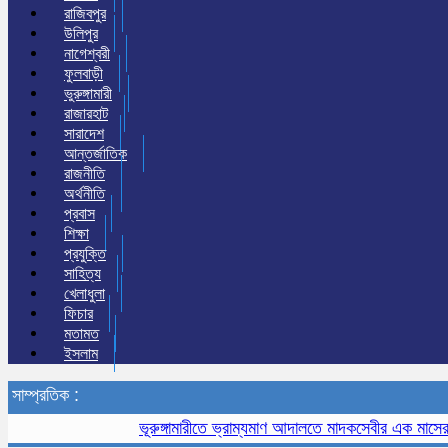
রাজিবপুর
উলিপুর
নাগেশ্বরী
ফুলবাড়ী
ভুরুঙ্গামারী
রাজারহাট
সারাদেশ
আন্তর্জাতিক
রাজনীতি
অর্থনীতি
প্রবাস
শিক্ষা
প্রযুক্তি
সাহিত্য
খেলাধুলা
ফিচার
মতামত
ইসলাম
সাম্প্রতিক :
ভূরুঙ্গামারীতে ভ্রাম্যমাণ আদালতে মাদকসেবীর এক মাসের কার