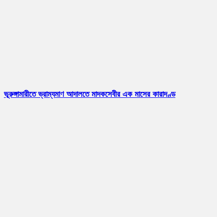
ভূরুঙ্গামারীতে ভ্রাম্যমাণ আদালতে মাদকসেবীর এক মাসের কারাদণ্ড