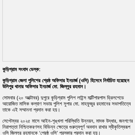
কুড়িগ্রাম সংবাদ ডেস্ক:
কুড়িগ্রাম জেলা পুলিশের শ্রেষ্ঠ অফিসার ইনচার্জ (ওসি) হিসেবে নির্বাচিত হয়েছেন
উলিপুর থানার অফিসার ইনচার্জ মো. জিল্লুর রহমান।
সোমবার (২০ অক্টোবর) দুপুরে কুড়িগ্রাম পুলিশ লাইন্স মাল্টিপারপাস ড্রিলশেডে
আয়োজিত মাসিক কল্যাণ সভায় পুলিশ সুপার মো. মাহফুজুর রহমানের সভাপতিত্বে
তাকে এই সম্মাননা প্রদান করা হয়।
সেপ্টেম্বর ২০২৫ মাসে আইন-শৃঙ্খলা পরিস্থিতি উন্নয়ন, মাদক উদ্ধার, জনগণের
নিরাপত্তা নিশ্চিতকরণসহ বিভিন্ন ক্ষেত্রে গুরুত্বপূর্ণ অবদান রাখার স্বীকৃতিস্বরূপ
ওসি জিল্লুর রহমানকে ‘শ্রেষ্ঠ ওসি’ পুরস্কার প্রদান করা হয়।