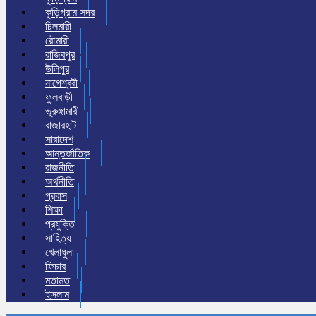
কুড়িগ্রাম সদর
চিলমারী
রৌমারী
রাজিবপুর
উলিপুর
নাগেশ্বরী
ফুলবাড়ী
ভুরুঙ্গামারী
রাজারহাট
সারাদেশ
আন্তর্জাতিক
রাজনীতি
অর্থনীতি
প্রবাস
শিক্ষা
প্রযুক্তি
সাহিত্য
খেলাধুলা
ফিচার
মতামত
ইসলাম