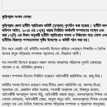
কুড়িগ্রাম সংবাদ ডেস্ক:
কুড়িগ্রাম জেলা দুর্নীতি প্রতিরোধ কমিটি (দুপ্রক) পুনর্গঠন করা হয়েছে। দুর্নীতি দম
কমিশন আইন, ২০২৪ এর ১৭(ছ) ধারায় নির্ধারিত কার্যাবলী সম্পাদনের লক্ষ্যে এবং
ধারা ১৭(ট) এর বিধান অনুযায়ী দুর্নীতি প্রতিরোধে সততা ও নিষ্ঠাবোধ গড়ে তোলা এব
দুর্নীতির বিরুদ্ধে গণসচেতনতা সৃষ্টির উদ্দেশ্যে এ কমিটি গঠন করা হয়।
তিন বছর মেয়াদি এই কমিটির সভাপতি হিসেবে দায়িত্ব পেয়েছেন শিক্ষাবিদ ও দৈনিক
বাংলার মানুষ পত্রিকার সম্পাদক প্রফেসর মো. লিয়াকত আলী।
সহ-সভাপতি হিসেবে রয়েছেন দারুল ফালাহ মাদ্রাসার পরিচালক মুফতি জোবায়ের
আহমাদ ও ডা. মহিউদ্দিন খন্দকার।
সাধারণ সম্পাদক হিসেবে নির্বাচিত হয়েছেন আইনজীবী ব্যারিস্টার মো. রাজু মিয়া।
কমিটির সদস্য হিসেবে রয়েছেন সময় টিভির জেলা প্রতিনিধি মো. বাদশাহ্ মিঞা,
প্রভাষক মো. রেজাউল করিম সরকার, সহকারী অধ্যাপক মো. মিজানুর রহমান,
আইনজীবী আশরাফুল আলম মিঠু, আইনজীবী নাজমা খাতুন, অবসরপ্রাপ্ত শিক্ষক ম
গোলাম মোস্তফা, আইনজীবী মোছা. মাসুমা খাতুন কলি, অবসরপ্রাপ্ত শিক্ষক দেওয়া
এনামুল হক এবং দৈনিক সকালের কাগজ পত্রিকার সম্পাদক ও প্রকাশক মাহফুজার