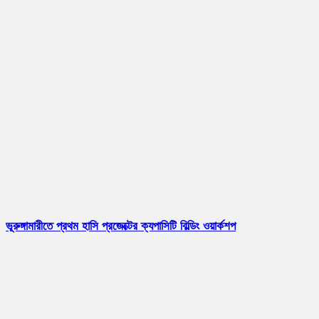
ভূরুঙ্গামারীতে প্রথম হাসি প্রজেক্টের ক্যপাসিটি বিল্ডিং ওয়ার্কশপ