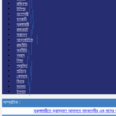
রাজিবপুর
উলিপুর
নাগেশ্বরী
ফুলবাড়ী
ভুরুঙ্গামারী
রাজারহাট
সারাদেশ
আন্তর্জাতিক
রাজনীতি
অর্থনীতি
প্রবাস
শিক্ষা
প্রযুক্তি
সাহিত্য
খেলাধুলা
ফিচার
মতামত
ইসলাম
সাম্প্রতিক :
ভূরুঙ্গামারীতে ভ্রাম্যমাণ আদালতে মাদকসেবীর এক মাসের কারাদণ্