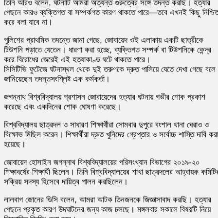
তিনি আরও বলেন, ঘটনাটি আমরা অত্যন্ত গুরুত্বের সঙ্গে তদন্ত করছি। হত্যার
পেছনে কারও ব্যক্তিগত বা সম্পর্কগত কারণ থাকতে পারে—তবে এখনই কিছু নিশ্চি
করে বলা যাবে না।
পুলিশের প্রাথমিক তদন্তে জানা গেছে, জোবায়েদ ওই এলাকায় একটি ছাত্রীকে
টিউশনি পড়াতে যেতেন। ধারণা করা হচ্ছে, ব্যক্তিগত সম্পর্ক বা টিউশনিকে কেন্দ্র
করে বিরোধের জেরেই এই হত্যাকাণ্ড ঘটে থাকতে পারে।
সিসিটিভি ফুটেজে ঘটনাস্থল থেকে দুই তরুণকে দ্রুত পালিয়ে যেতে দেখা গেছে বলে
জানিয়েছেন তদন্তসংশ্লিষ্ট এক কর্মকর্তা।
জগন্নাথ বিশ্ববিদ্যালয় প্রশাসন জোবায়েদের হত্যার ঘটনায় গভীর শোক প্রকাশ
করেছে এবং একদিনের শোক ঘোষণা করেছে।
বিশ্ববিদ্যালয় ছাত্রদল ও সাধারণ শিক্ষার্থীরা সোমবার দুপুরে বংশাল থানা ঘেরাও ও
বিক্ষোভ মিছিল করেন। শিক্ষার্থীরা দ্রুত খুনিদের গ্রেপ্তার ও সর্বোচ্চ শাস্তি দাবি কর
হয়েছে।
জোবায়েদ হোসাইন জগন্নাথ বিশ্ববিদ্যালয়ের পরিসংখ্যান বিভাগের ২০১৯-২০
শিক্ষাবর্ষের শিক্ষার্থী ছিলেন। তিনি বিশ্ববিদ্যালয়ের শাখা ছাত্রদলের আহ্বায়ক কমিটি
সক্রিয় সদস্য হিসেবে দায়িত্ব পালন করছিলেন।
লালবাগ জোনের ডিসি বলেন, আমরা আটক তিনজনকে জিজ্ঞাসাবাদ করছি। হত্যার
পেছনে প্রকৃত কারণ উদঘাটনের জন্য কাজ চলছে। মঙ্গলবার সকালে বিষয়টি নিয়ে