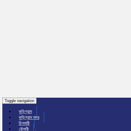
Toggle navigation
কুড়িগ্রাম
কুড়িগ্রাম সদর
চিলমারী
রৌমারী