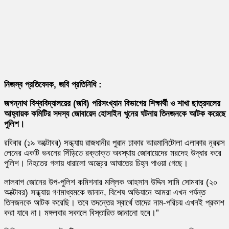
নিজস্ব প্রতিবেদক, জবি প্রতিনিধি :
জগন্নাথ বিশ্ববিদ্যালয়ের (জবি) পরিসংখ্যান বিভাগের শিক্ষার্থী ও শাখা ছাত্রদলের
আহ্বায়ক কমিটির সদস্য জোবায়েদ হোসাইন খুনের ঘটনায় তিনজনকে আটক করেছে
পুলিশ।
রবিবার (১৯ অক্টোবর) সন্ধ্যায় রাজধানীর পুরান ঢাকার আরমানিটোলা এলাকার নূরবক্স
লেনের একটি ভবনের সিঁড়িতে রক্তাক্ত অবস্থায় জোবায়েদের মরদেহ উদ্ধার করে
পুলিশ। নিহতের গলায় ধারালো অস্ত্রের আঘাতের চিহ্ন পাওয়া গেছে।
লালবাগ জোনের উপ-পুলিশ কমিশনার মল্লিক আহসান উদ্দিন সামি সোমবার (২০
অক্টোবর) সন্ধ্যায় গণমাধ্যমকে জানান, বিশেষ অভিযানে আমরা এখন পর্যন্ত
তিনজনকে আটক করেছি। তবে তদন্তের স্বার্থে তাদের নাম-পরিচয় এখনই প্রকাশ
করা যাবে না। মঙ্গলবার সকালে বিস্তারিত জানানো হবে।”