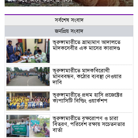
সর্বশেষ সংবাদ
জনপ্রিয় সংবাদ
ভূরুঙ্গামারীতে ভ্রাম্যমাণ আদালতে
মাদকসেবীর এক মাসের কারাদণ্ড
ভূরুঙ্গামারীতে মাদকবিরোধী
মানববন্ধন, কঠোর ব্যবস্থা নেওয়ার
দাবি
ভূরুঙ্গামারীতে প্রথম হাসি প্রজেক্টের
ক্যপাসিটি বিল্ডিং ওয়ার্কশপ
ভূরুঙ্গামারীতে বৃক্ষরোপণ ও চারা
বিতরণ, পরিবেশ রক্ষায় সচেতনতার
বার্তা