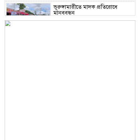
ভূরুঙ্গামারীতে মাদক প্রতিরোধে
মানববন্ধন
ভূরুঙ্গামারীতে ১৭৪০ মিটার অবৈধ
চায়না দুয়ারী জাল জব্দ করে ধ্বংস
করল প্রশাসন
ভূরুঙ্গামারীতে পুলিশ-বিজিবির যৌথ
অভিযানে গাঁজার গাছ সহ
মাদককারবারি আটক