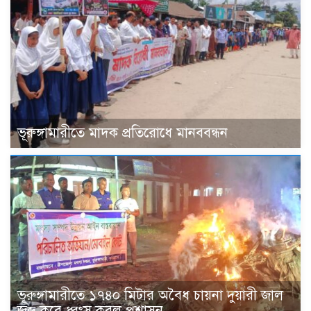
ভূরুঙ্গামারীতে মাদক প্রতিরোধে মানববন্ধন
ভূরুঙ্গামারীতে ১৭৪০ মিটার অবৈধ চায়না দুয়ারী জাল
জব্দ করে ধ্বংস করল প্রশাসন