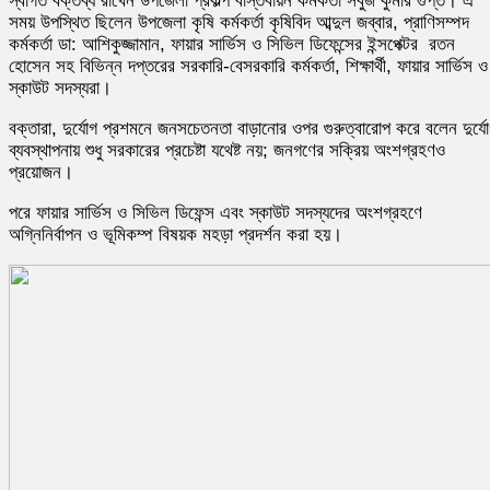
স্বাগত বক্তব্য রাখেন উপজেলা প্রকল্প বাস্তবায়ন কর্মকর্তা সবুজ কুমার গুপ্ত। এ
সময় উপস্থিত ছিলেন উপজেলা কৃষি কর্মকর্তা কৃষিবিদ আব্দুল জব্বার, প্রাণিসম্পদ
কর্মকর্তা ডা: আশিকুজ্জামান, ফায়ার সার্ভিস ও সিভিল ডিফেন্সের ইন্সপেক্টর রতন
হোসেন সহ বিভিন্ন দপ্তরের সরকারি-বেসরকারি কর্মকর্তা, শিক্ষার্থী, ফায়ার সার্ভিস ও
স্কাউট সদস্যরা।
বক্তারা, দুর্যোগ প্রশমনে জনসচেতনতা বাড়ানোর ওপর গুরুত্বারোপ করে বলেন দুর্যে
ব্যবস্থাপনায় শুধু সরকারের প্রচেষ্টা যথেষ্ট নয়; জনগণের সক্রিয় অংশগ্রহণও
প্রয়োজন।
পরে ফায়ার সার্ভিস ও সিভিল ডিফেন্স এবং স্কাউট সদস্যদের অংশগ্রহণে
অগ্নিনির্বাপন ও ভূমিকম্প বিষয়ক মহড়া প্রদর্শন করা হয়।