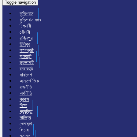
Toggle navigation
কুড়িগ্রাম
কুড়িগ্রাম সদর
চিলমারী
রৌমারী
রাজিবপুর
উলিপুর
নাগেশ্বরী
ফুলবাড়ী
ভুরুঙ্গামারী
রাজারহাট
সারাদেশ
আন্তর্জাতিক
রাজনীতি
অর্থনীতি
প্রবাস
শিক্ষা
প্রযুক্তি
সাহিত্য
খেলাধুলা
ফিচার
মতামত