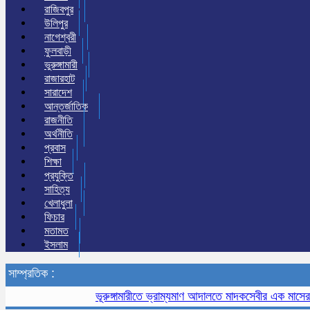
রাজিবপুর
উলিপুর
নাগেশ্বরী
ফুলবাড়ী
ভুরুঙ্গামারী
রাজারহাট
সারাদেশ
আন্তর্জাতিক
রাজনীতি
অর্থনীতি
প্রবাস
শিক্ষা
প্রযুক্তি
সাহিত্য
খেলাধুলা
ফিচার
মতামত
ইসলাম
সাম্প্রতিক :
ভূরুঙ্গামারীতে ভ্রাম্যমাণ আদালতে মাদকসেবীর এক মাসের কারাদণ