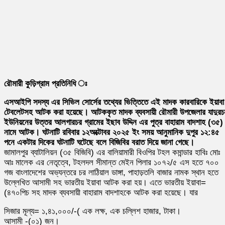
রৌমারী কুড়িগ্রাম প্রতিনিধি ঃ
এসআইপি সদস্য এর সিভিল সোর্সের তথ্যের ভিত্তিতে এই মাদক কারবারিকে ইয়াবা
টেবলেটসহ আটক করা হয়েছে। আটককৃত মাদক ব্যবসায়ী রৌমারী উপজেলার যাদুরচ
ইউনিয়নের উত্তর আলগারচর গ্রামের ইছাব উদ্দিন এর পুত্র বাহারাম বাদশাহ (৩৫)
নামে আটক। ঘটনাটি রবিবার ১২অক্টোবর ২০২৫ ইং সময় আনুমানিক দুপুর ১২:৪৫
পনে একটার দিকের ঘটনাটি ঘটেছে বলে বিজিবির বরাত দিয়ে জানা গেছে।
জামালপুর ব্যাটালিয়ন (৩৫ বিজিবি) এর বালিয়ামারী বিওপির টহল কমান্ডার হাবিঃ মোঃ
আঃ মালেক এর নেতৃত্বে, টহলদল সীমান্ত মেইন পিলার ১০৭২/৫ এস হতে ৭০০
গজ বাংলাদেশের অভ্যন্তরে চর লাঠিয়াল ডাঙ্গা, পাহাড়তলি বাজার নামক স্থান হতে
উল্লেখিত আসামী সহ ভারতীয় ইয়াবা আটক করা হয়। এতে ভারতীয় ইয়াবা=
(৪৭০পিচ সহ মাদক ব্যবসায়ী বাহারাম বাদশাহকে আটক করা হয়েছে। যার
সিজার মূল্য= ১,৪১,০০০/-( এক লক্ষ, এক চল্লিশ হাজার, টাকা।
আসামী -(০১) জন।