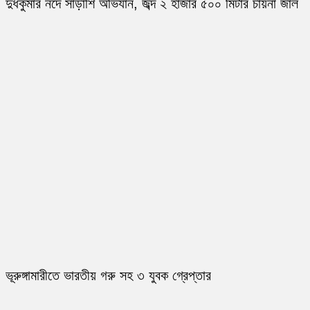
দুধকুমার নদে সাঁড়াশি অভিযান, জব্দ ২ হাজার ৫০০ মিটার চায়না জাল
ভূরুঙ্গামারীতে ভারতীয় গরু সহ ৩ যুবক গ্রেপ্তার