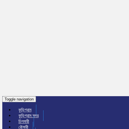
Toggle navigation
কুড়িগ্রাম
কুড়িগ্রাম সদর
চিলমারী
রৌমারী