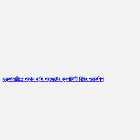
ভূরুঙ্গামারীতে প্রথম হাসি প্রজেক্টের ক্যপাসিটি বিল্ডিং ওয়ার্কশপ