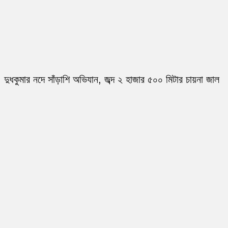
দুধকুমার নদে সাঁড়াশি অভিযান, জব্দ ২ হাজার ৫০০ মিটার চায়না জাল