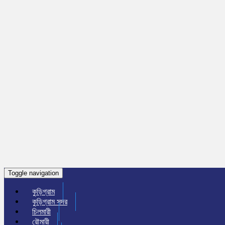
Toggle navigation
কুড়িগ্রাম
কুড়িগ্রাম সদর
চিলমারী
রৌমারী