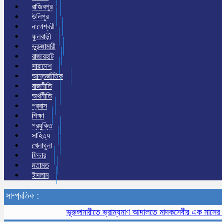
রাজিবপুর
উলিপুর
নাগেশ্বরী
ফুলবাড়ী
ভুরুঙ্গামারী
রাজারহাট
সারাদেশ
আন্তর্জাতিক
রাজনীতি
অর্থনীতি
প্রবাস
শিক্ষা
প্রযুক্তি
সাহিত্য
খেলাধুলা
ফিচার
মতামত
ইসলাম
সাম্প্রতিক :
ভূরুঙ্গামারীতে ভ্রাম্যমাণ আদালতে মাদকসেবীর এক মাসের কারাদণ