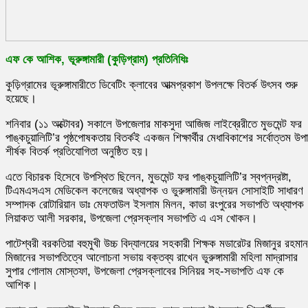
এফ কে আশিক, ভূরুঙ্গামারী (কুড়িগ্রাম) প্রতিনিধিঃ
কুড়িগ্রামের ভূরুঙ্গামারীতে ডিবেটিং ক্লাবের আত্মপ্রকাশ উপলক্ষে বিতর্ক উৎসব শুরু
হয়েছে।
শনিবার (১১ অক্টোবর) সকালে উপজেলার মাকসুদা আজিজ লাইব্রেরীতে মুভমেন্ট ফর
পাঙ্কচুয়ালিটি’র পৃষ্ঠপোষকতায় বিতর্কই একজন শিক্ষার্থীর মেধাবিকাশের সর্বোত্তম উপা
শীর্ষক বিতর্ক প্রতিযোগিতা অনুষ্ঠিত হয়।
এতে বিচারক হিসেবে উপস্থিত ছিলেন, মুভমেন্ট ফর পাঙ্কচুয়ালিটি’র স্বপ্নদ্রষ্টা,
টিএমএসএস মেডিকেল কলেজের অধ্যাপক ও ভুরুঙ্গামারী উন্নয়ন সোসাইটি সাধারণ
সম্পাদক রোটারিয়ান ডাঃ মেফতাউল ইসলাম মিলন, কাডা রংপুরের সভাপতি অধ্যাপক
লিয়াকত আলী সরকার, উপজেলা প্রেসক্লাব সভাপতি এ এস খোকন।
পাটেশ্বরী বরকতিয়া বহুমুখী উচ্চ বিদ্যালয়ের সহকারী শিক্ষক মডারেটর মিজানুর রহমান
মিজানের সভাপতিত্বে আলোচনা সভায় বক্তব্য রাখেন ভুরুঙ্গামারী মহিলা মাদ্রাসার
সুপার গোলাম মোস্তফা, উপজেলা প্রেসক্লাবের সিনিয়র সহ-সভাপতি এফ কে
আশিক।