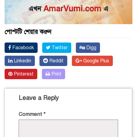
পোস্টটি শেয়ার করুন
Facebook
Twitter
Digg
Linkedin
Reddit
Google Plus
Pinterest
Print
Leave a Reply
Comment
*