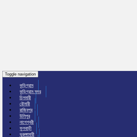
Toggle navigation
কুড়িগ্রাম
কুড়িগ্রাম সদর
চিলমারী
রৌমারী
রাজিবপুর
উলিপুর
নাগেশ্বরী
ফুলবাড়ী
ভুরুঙ্গামারী