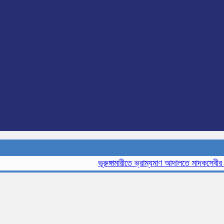
ভূরুঙ্গামারীতে ভ্রাম্যমাণ আদালতে মাদকসেবীর এক ম