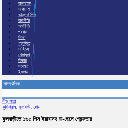
রাজারহাট
সারাদেশ
আন্তর্জাতিক
রাজনীতি
অর্থনীতি
প্রবাস
শিক্ষা
প্রযুক্তি
সাহিত্য
খেলাধুলা
ফিচার
মতামত
ইসলাম
সাম্প্রতিক :
নীড় পাতা
কুড়িগ্রাম
,
ফুলবাড়ী
,
হোম
ফুলবাড়ীতে ১৬৫ পিস ইয়াবাসহ মা-ছেলে গ্রেফতার