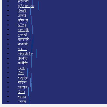
কুড়িগ্রাম
কুড়িগ্রাম সদর
চিলমারী
রৌমারী
রাজিবপুর
উলিপুর
নাগেশ্বরী
ফুলবাড়ী
ভুরুঙ্গামারী
রাজারহাট
সারাদেশ
আন্তর্জাতিক
রাজনীতি
অর্থনীতি
প্রবাস
শিক্ষা
প্রযুক্তি
সাহিত্য
খেলাধুলা
ফিচার
মতামত
ইসলাম