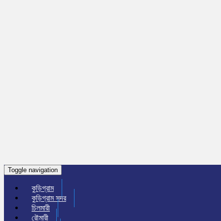
Toggle navigation
কুড়িগ্রাম
কুড়িগ্রাম সদর
চিলমারী
রৌমারী