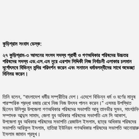
কুড়িগ্রাম সংবাদ ডেস্ক:
২৭ কুড়িগ্রাম-৩ আসনের সংসদ সদস্য প্রার্থী ও গণঅধিকার পরিষদের উচ্চতর
পরিষদের সদস্য এড.এস.এম নুরে এরশাদ সিদ্দিকী নিজ নির্বাচনী এলাকার চলমান
দূর্গোৎসবে বিভিন্ন মন্দির পরিদর্শন করেন এবং সনাতন ধর্মাবলম্বীদের সাথে শুভেচ্ছা
বিনিময় করেন।
তিনি বলেন, “বাংলাদেশ ধর্মীয় সম্প্রীতির দেশ। এদেশে বিভিন্ন ধর্ম ও বর্ণের মানুষ
পারস্পরিক শ্রদ্ধা বজায় রেখে নিজ নিজ উৎসব পালন করেন।” এসময় উপস্থিত
ছিলেন উলিপুর উপজেলা গণঅধিকার পরিষদের সভাপতি আবু তানভীর সুমন, সাংগঠন
সম্পাদক আব্দুস সামাদ, জেলা যুব অধিকার পরিষদের সভাপতি এম সি আকাশ,
উপজেলা যুব অধিকার পরিষদের সভাপতি রেজাউল ইসলাম, ছাত্র অধিকার পরিষদের
সভাপতি আরিফুল ইসলাম, হাতিয়া ইউনিয়ন গণঅধিকার পরিষদের সভাপতি আনোয়ার
ইসলাম জামান প্রমুখ।