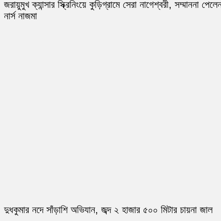
জরায়ুমুখ ক্যান্সার স্ক্রিনিংয়ে কুড়িগ্রামে সেরা নাগেশ্বরী, সম্মাননা পেলে
নার্স নাজমা
দুধকুমার নদে সাঁড়াশি অভিযান, জব্দ ২ হাজার ৫০০ মিটার চায়না জাল