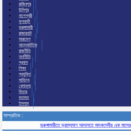
রাজিবপুর
উলিপুর
নাগেশ্বরী
ফুলবাড়ী
ভুরুঙ্গামারী
রাজারহাট
সারাদেশ
আন্তর্জাতিক
রাজনীতি
অর্থনীতি
প্রবাস
শিক্ষা
প্রযুক্তি
সাহিত্য
খেলাধুলা
ফিচার
মতামত
ইসলাম
সাম্প্রতিক :
ভূরুঙ্গামারীতে ভ্রাম্যমাণ আদালতে মাদকসেবীর এক মাসের কারাদণ