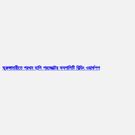
ভূরুঙ্গামারীতে প্রথম হাসি প্রজেক্টের ক্যপাসিটি বিল্ডিং ওয়ার্কশপ