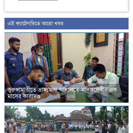
এই ক্যাটেগরিতে আরো খবর
ভূরুঙ্গামারীতে ভ্রাম্যমাণ আদালতে মাদকসেবীর এক
মাসের কারাদণ্ড