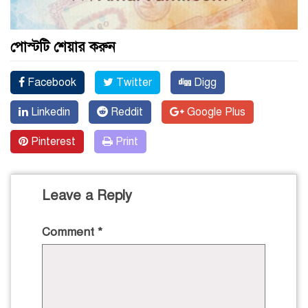
পোস্টটি শেয়ার করুন
Facebook
Twitter
Digg
Linkedin
Reddit
Google Plus
Pinterest
Print
Leave a Reply
Comment
*