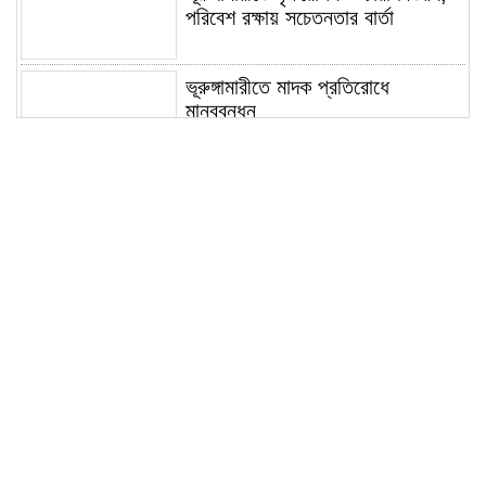
পরিবেশ রক্ষায় সচেতনতার বার্তা
ভূরুঙ্গামারীতে মাদক প্রতিরোধে
মানববন্ধন
ভূরুঙ্গামারীতে ১৭৪০ মিটার অবৈধ চায়না
দুয়ারী জাল জব্দ করে ধ্বংস করল প্রশাসন
ভূরুঙ্গামারীতে পুলিশ-বিজিবির যৌথ
অভিযানে গাঁজার গাছ সহ মাদককারবারি
আটক