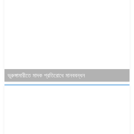
ভূরুঙ্গামারীতে মাদক প্রতিরোধে মানববন্ধন