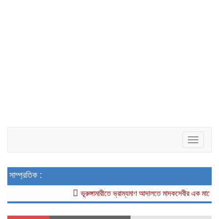
Toggle
navigat
সাম্প্রতিক :
ভূরুঙ্গামারীতে ভ্রাম্যমাণ আদালতে মাদকসেবীর এক মাসের কার