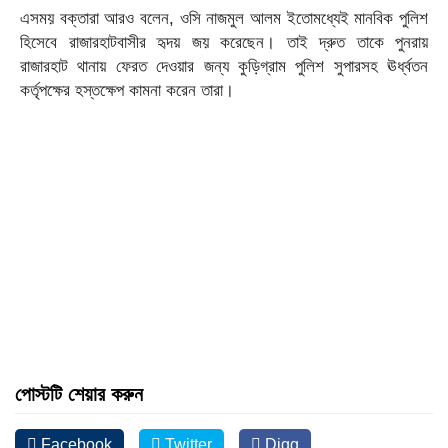
এসময় বক্তারা আরও বলেন, ওসি নাজমুল আলম ইতোমধ্যেই মানবিক পুলিশ
হিসেবে রাজারহাটবাসীর হৃদয় জয় করেছেন। তাই দ্রুত তাকে পুনরায়
রাজারহাট থানায় ফেরত দেওয়ার জন্য কুড়িগ্রাম পুলিশ সুপারসহ ঊর্ধ্বতন
কর্তৃপক্ষের হস্তক্ষেপ কামনা করেন তারা।
পোস্টটি শেয়ার করুন
Facebook
Twitter
Digg