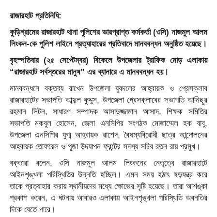
রাজারহাট প্রতিনিধি:
কুড়িগ্রামের রাজারহাট থানা পুলিশের ভারপ্রাপ্ত কর্মকর্তা (ওসি) নাজমুল আলম
লিংকন-কে পুলিশ লাইনে প্রত্যাহারের প্রতিবাদে মানববন্ধন অনুষ্ঠিত হয়েছে।
বৃহস্পতিবার (২৫ সেপ্টেম্বর) বিকেলে উপজেলার ট্রাফিক মোড় এলাকায়
“রাজারহাট সর্বস্তরের মানুষ” এর ব্যানারে এ মানববন্ধন হয়।
মানববন্ধনে বক্তব্য রাখেন উপজেলা যুবদলের আহ্বায়ক ও প্রেসক্লাব
রাজারহাটের সভাপতি আব্দুল কুদ্দুস, উপজেলা প্রেসক্লাবের সভাপতি আনিছুর
রহমান লিটন, সাধারণ সম্পাদক আসাদুজ্জামান আসাদ, শিক্ষক সমিতির
সভাপতি মকবুল হোসেন, জেলা এনসিপির সংগঠক মোজাম্মেল হক বাবু,
উপজেলা এনসিপির যুগ্ম আহ্বায়ক রাশেদ, বৈষম্যবিরোধী ছাত্র আন্দোলনের
আহ্বায়ক তোফয়েল ও পূজা উদযাপন ফ্রন্টের সদস্য সচিব রতন রায় প্রমুখ।
বক্তারা বলেন, ওসি নাজমুল আলম লিংকনের নেতৃত্বে রাজারহাটে
আইনশৃঙ্খলা পরিস্থিতির উন্নতি হচ্ছিল। এমন সময় হঠাৎ ষড়যন্ত্র করে
তাকে প্রত্যাহার করায় স্থানীয়দের মধ্যে ক্ষোভের সৃষ্টি হয়েছে। তারা আশঙ্কা
প্রকাশ করেন, এ ঘটনায় আবারও এলাকায় আইনশৃঙ্খলা পরিস্থিতি অবনতির
দিকে যেতে পারে।