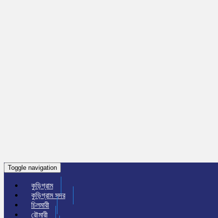
Toggle navigation
কুড়িগ্রাম
কুড়িগ্রাম সদর
চিলমারী
রৌমারী