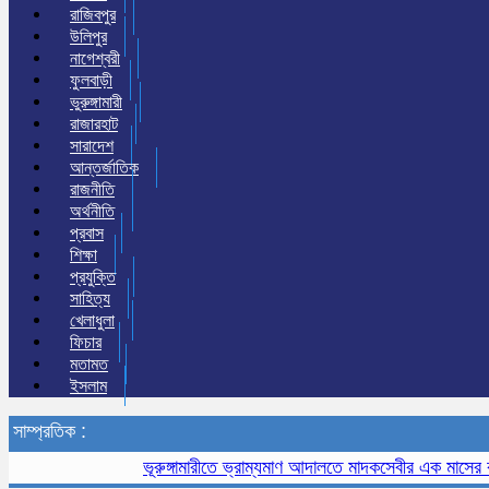
রাজিবপুর
উলিপুর
নাগেশ্বরী
ফুলবাড়ী
ভুরুঙ্গামারী
রাজারহাট
সারাদেশ
আন্তর্জাতিক
রাজনীতি
অর্থনীতি
প্রবাস
শিক্ষা
প্রযুক্তি
সাহিত্য
খেলাধুলা
ফিচার
মতামত
ইসলাম
সাম্প্রতিক :
ভূরুঙ্গামারীতে ভ্রাম্যমাণ আদালতে মাদকসেবীর এক মাসের কারাদণ্