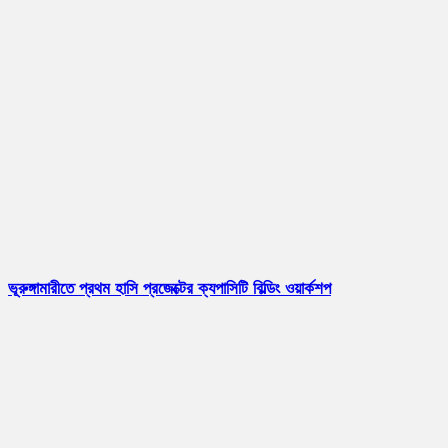
ভূরুঙ্গামারীতে প্রথম হাসি প্রজেক্টের ক্যপাসিটি বিল্ডিং ওয়ার্কশপ