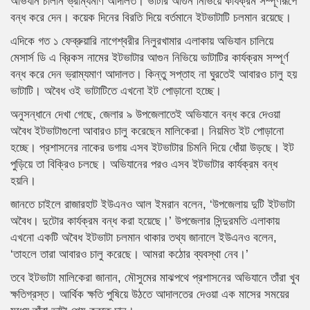
অভিযান চালান ভ্রাম্যমাণ আদালত। ভাটার আগুন নিভিয়ে কার্যক্রম সম্পূর্ণরূপে
বন্ধ করে দেন। কয়েক দিনের বিরতি দিয়ে বর্তমানে ইটভাটাটি চলমান রয়েছে।
এদিকে গত ১ ফেব্রুয়ারি নাগেশ্বরীর নিলুরখামার এলাকায় অভিযান চালিয়ে
মেসার্স ডি এ ব্রিকস নামের ইটভাটার আগুন নিভিয়ে ভাটাটির কার্যক্রম সম্পূর্ণ
বন্ধ করে দেন ভ্রাম্যমাণ আদালত। কিন্তু সপ্তাহ না ঘুরতেই আবারও চালু হয়
ভাটাটি। অবৈধ ওই ভাটাটিতে এখনো ইট পোড়ানো হচ্ছে।
অনুসন্ধানে দেখা গেছে, জেলার ৯ উপজেলাতেই অভিযানে বন্ধ করে দেওয়া
অবৈধ ইটভাটাগুলো আবারও চালু করেছেন মালিকেরা। নিয়মিত ইট পোড়ানো
হচ্ছে। প্রশাসনের নাকের ডগায় এসব ইটভাটার চিমনি দিয়ে ধোঁয়া উড়ছে। ইট
পুড়িয়ে তা বিক্রিও চলছে। অভিযানের পরও এসব ইটভাটার কার্যক্রম বন্ধ
হয়নি।
জানতে চাইলে রাজারহাট ইউএনও আল ইমরান বলেন, ‘উপজেলায় দুটি ইটভাটা
অবৈধ। দুটোর কার্যক্রম বন্ধ করা হয়েছে।’ উপজেলার সিন্দুরমতি এলাকায়
এখনো একটি অবৈধ ইটভাটা চলমান থাকার তথ্য জানালে ইউএনও বলেন,
‘তাহলে তারা আবারও চালু করেছে। আমরা কঠোর ব্যবস্থা নেব।’
তবে ইটভাটা মালিকেরা জানান, মৌসুমের মাঝপথে প্রশাসনের অভিযানে তাঁরা খুব
ক্ষতিগ্রস্ত। আর্থিক ক্ষতি পুষিয়ে উঠতে আদালতের দেওয়া এক মাসের সময়ের