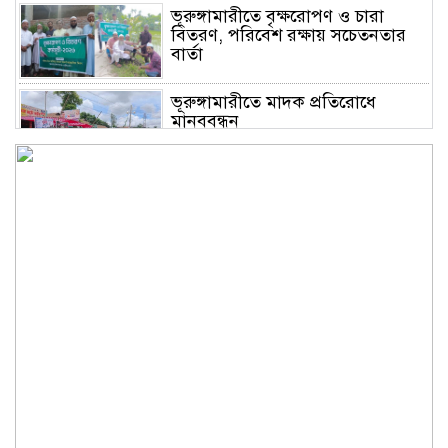
ভূরুঙ্গামারীতে বৃক্ষরোপণ ও চারা
বিতরণ, পরিবেশ রক্ষায় সচেতনতার
বার্তা
ভূরুঙ্গামারীতে মাদক প্রতিরোধে
মানববন্ধন
ভূরুঙ্গামারীতে ১৭৪০ মিটার অবৈধ
চায়না দুয়ারী জাল জব্দ করে ধ্বংস
করল প্রশাসন
ভূরুঙ্গামারীতে পুলিশ-বিজিবির যৌথ
অভিযানে গাঁজার গাছ সহ
মাদককারবারি আটক