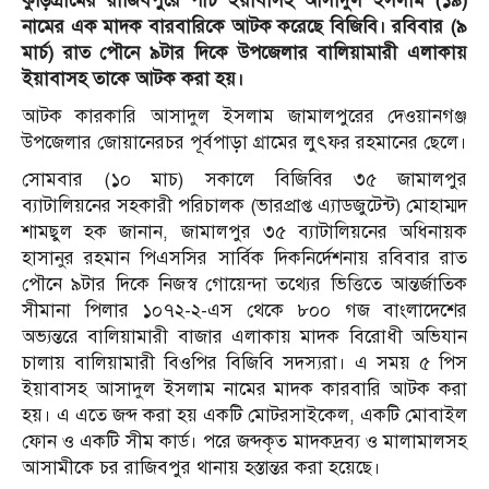
কুড়িগ্রামের রাজিবপুরে পাঁচ ইয়াবাসহ আসাদুল ইসলাম (১৯)
নামের এক মাদক বারবারিকে আটক করেছে বিজিবি। রবিবার (৯
মার্চ) রাত পৌনে ৯টার দিকে উপজেলার বালিয়ামারী এলাকায়
ইয়াবাসহ তাকে আটক করা হয়।
আটক কারকারি আসাদুল ইসলাম জামালপুরের দেওয়ানগঞ্জ
উপজেলার জোয়ানেরচর পূর্বপাড়া গ্রামের লুৎফর রহমানের ছেলে।
সোমবার (১০ মাচ) সকালে বিজিবির ৩৫ জামালপুর
ব্যাটালিয়নের সহকারী পরিচালক (ভারপ্রাপ্ত এ্যাডজুটেন্ট) মোহাম্মদ
শামছুল হক জানান, জামালপুর ৩৫ ব্যাটালিয়নের অধিনায়ক
হাসানুর রহমান পিএসসির সার্বিক দিকনির্দেশনায় রবিবার রাত
পৌনে ৯টার দিকে নিজস্ব গোয়েন্দা তথ্যের ভিত্তিতে আন্তর্জাতিক
সীমানা পিলার ১০৭২-২-এস থেকে ৮০০ গজ বাংলাদেশের
অভ্যন্তরে বালিয়ামারী বাজার এলাকায় মাদক বিরোধী অভিযান
চালায় বালিয়ামারী বিওপির বিজিবি সদস্যরা। এ সময় ৫ পিস
ইয়াবাসহ আসাদুল ইসলাম নামের মাদক কারবারি আটক করা
হয়। এ এতে জব্দ করা হয় একটি মোটরসাইকেল, একটি মোবাইল
ফোন ও একটি সীম কার্ড। পরে জব্দকৃত মাদকদ্রব্য ও মালামালসহ
আসামীকে চর রাজিবপুর থানায় হস্তান্তর করা হয়েছে।