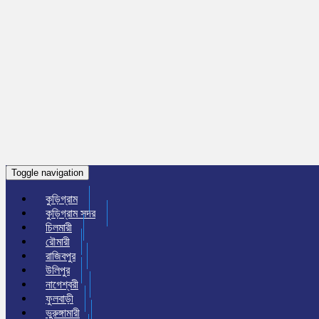
Toggle navigation
কুড়িগ্রাম
কুড়িগ্রাম সদর
চিলমারী
রৌমারী
রাজিবপুর
উলিপুর
নাগেশ্বরী
ফুলবাড়ী
ভুরুঙ্গামারী