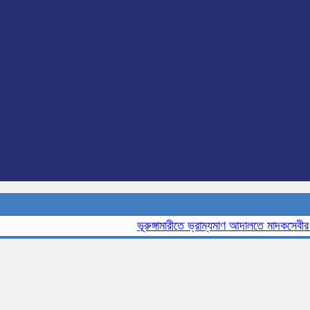
ভূরুঙ্গামারীতে ভ্রাম্যমাণ আদালতে মাদকসেবীর এক ম