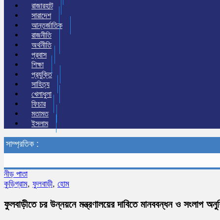
রাজারহাট
সারাদেশ
আন্তর্জাতিক
রাজনীতি
অর্থনীতি
প্রবাস
শিক্ষা
প্রযুক্তি
সাহিত্য
খেলাধুলা
ফিচার
মতামত
ইসলাম
সাম্প্রতিক :
নীড় পাতা
কুড়িগ্রাম
,
ফুলবাড়ী
,
হোম
ফুলবাড়ীতে চর উন্নয়নে মন্ত্রণালয়ের দাবিতে মানববন্ধন ও সংলাপ অনুষ্