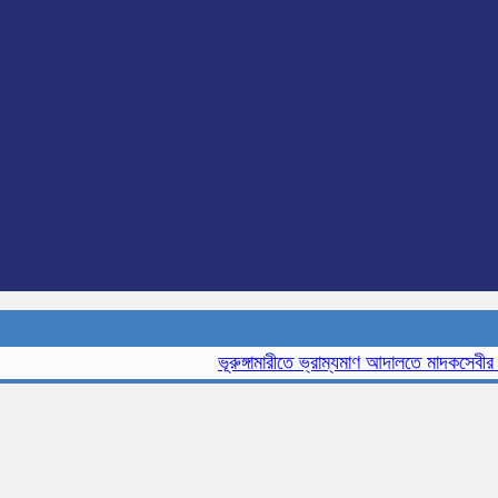
ভূরুঙ্গামারীতে ভ্রাম্যমাণ আদালতে মাদকসেবীর এক ম