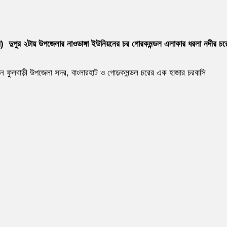
ারী) দুপুর ২টায় উপজেলার নাওডাঙ্গা ইউনিয়নের চর গোরকমন্ডল এলাকার ধরলা নদীর চর
ধনে ফুলবাড়ী উপজেলা সদর, বাংলারহাট ও গোড়কমন্ডল চরের এক হাজার চরবাসি