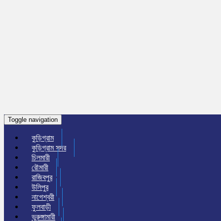
Toggle navigation
কুড়িগ্রাম
কুড়িগ্রাম সদর
চিলমারী
রৌমারী
রাজিবপুর
উলিপুর
নাগেশ্বরী
ফুলবাড়ী
ভুরুঙ্গামারী