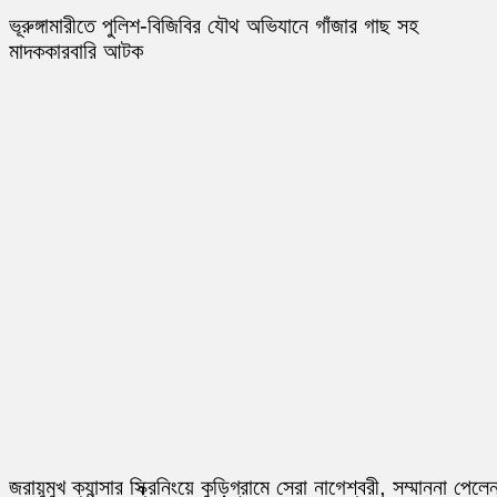
ভূরুঙ্গামারীতে পুলিশ-বিজিবির যৌথ অভিযানে গাঁজার গাছ সহ
মাদককারবারি আটক
জরায়ুমুখ ক্যান্সার স্ক্রিনিংয়ে কুড়িগ্রামে সেরা নাগেশ্বরী, সম্মাননা পেলে