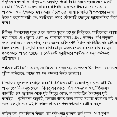
ঊর্ধ্বতন কর্মকর্তাদের সাক্ষ্য এবং অন্যান্য প্রমাণের ভিত্তিতে প্রতিবেদনে একটি
সরকারি নীতি উঠে এসেছে যা সরকারবিরোধী বিক্ষোভকারীদের এবং সমর্থকদের
আক্রমণ ও সহিংসভাবে দমন করার নির্দেশ দেয়, যা মানবতাবিরোধী অপরাধের মতো
উদ্বেগ উত্থাপনকারী এবং জরুরিভাবে আরও ফৌজদারি তদন্তের প্রয়োজনীয়তা নির্দ
করে।
বিভিন্ন নির্ভরযোগ্য সূত্র থেকে প্রাপ্ত মৃত্যুর তথ্যের ভিত্তিতে, প্রতিবেদনে অনুম
করা হয়েছে যে ১ জুলাই থেকে ১৫ আগস্টের মধ্যে ১,৪০০ জনেরও বেশি মানুষকে
হত্যা করা হয়ে থাকতে পারে, যাদের এদের অধিকাংশই নিরাপত্তাবাহিনীগুলোর গুলিতে
নিহত হয়েছেন। এছাড়া কয়েক হাজার মানুষ আহত হয়েছেন কয়েক হাজার মানুষ
গুরুতরভাবে আহত হয়েছেন। কেউ কেউ স্থায়ীভাবে আজীবনের জন্য কর্মক্ষমতা
হারিয়েছেন।
প্রতিবেদনটি নির্দেশ করেছে যে নিহতদের মধ্যে ১২-১৩ শতাংশ ছিল শিশু। বাংলাদেশ
পুলিশ জানিয়েছে, তাদের ৪৪ জন কর্মকর্তা নিহত হয়েছেন।
বিক্ষোভের সূত্রপাত হয়েছিল সরকারি চাকরিতে কোটা ব্যবস্থা পুনঃস্থাপনকারী উচ্চ
আদালতের সিদ্ধান্ত থেকে। কিন্তু এর পেছনে ছিল ধ্বংসাত্মক ও দুর্নীতিগ্রস্ত
রাজনীতি এবং প্রশাসন থেকে সৃষ্ট বিস্তৃত ক্ষোভ, যা অর্থনৈতিক বৈষম্যের সৃষ্টি
করেছিল। প্রতিবেদন অনুযায়ী, ক্ষমতায় থাকার জন্য সাবেক সরকার ক্রমাগত সহিংস
পন্থা ব্যবহার করে এই বিক্ষোভগুলো দমনে পদ্ধতিগতভাবে চেষ্টা করেছিল।
জাতিসংঘের মানবাধিকার বিষয়ক হাই কমিশনার ভলকার তুর্ক বলেন, ‘এই নৃশংস