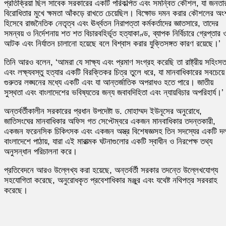
প্রতিক্রিয়া ছিল সাবেক সরকারের একটি পরিকল্পিত এবং সমন্বিত কৌশল, যা জনতা
বিরোধিতার মুখে ক্ষমতা আঁকড়ে রাখতে চেয়েছিল। বিক্ষোভ দমন করার কৌশলের অং
হিসেবে রাজনৈতিক নেতৃত্ব এবং ঊর্ধ্বতন নিরাপত্তা কর্মকর্তাদের জ্ঞাতসারে, তাদের
সমন্বয় ও নির্দেশনায় শত শত বিচারবহির্ভূত হত্যাকাণ্ড, ব্যাপক নির্বিচারে গ্রেপ্তার 
আটক এবং নির্যাতন চালানো হয়েছে বলে বিশ্বাস করার যুক্তিসঙ্গত কারণ রয়েছে।’
তিনি আরও বলেন, ‘আমরা যে সাক্ষ্য এবং প্রমাণ সংগ্রহ করেছি তা রাষ্ট্রীয় সহিংসত
এবং লক্ষ্যবস্তু হত্যার একটি বিরক্তিকর চিত্র তুলে ধরে, যা মানবাধিকারের সবচেয়ে
গুরুতর লঙ্ঘনের মধ্যে একটি এবং যা আন্তর্জাতিক অপরাধও হতে পারে। জাতীয়
সুস্থতা এবং বাংলাদেশের ভবিষ্যতের জন্য জবাবদিহিতা এবং ন্যায়বিচার অপরিহার্য।’
অন্তর্বর্তীকালীন সরকারের প্রধান উপদেষ্টা ড. মোহাম্মদ ইউনূসের অনুরোধে,
জাতিসংঘের মানবাধিকার অফিস গত সেপ্টেম্বরে একজন মানবাধিকার তদন্তকারী,
একজন ফরেনসিক চিকিৎসক এবং একজন অস্ত্র বিশেষজ্ঞসহ তিন সদস্যের একটি দ
বাংলাদেশে পাঠায়, যারা এই মারাত্মক ঘটনাগুলোর একটি স্বাধীন ও নিরপেক্ষ তথ্য
অনুসন্ধান পরিচালনা করে।
প্রতিবেদনে আরও উল্লেখ্য করা হয়েছে, অন্তর্বর্তী সরকার তদন্তে উল্লেখযোগ্য
সহযোগিতা করেছে, অনুরোধকৃত প্রবেশাধিকার মঞ্জুর এবং যথেষ্ট নথিপত্র সরবরাহ
করেছে।