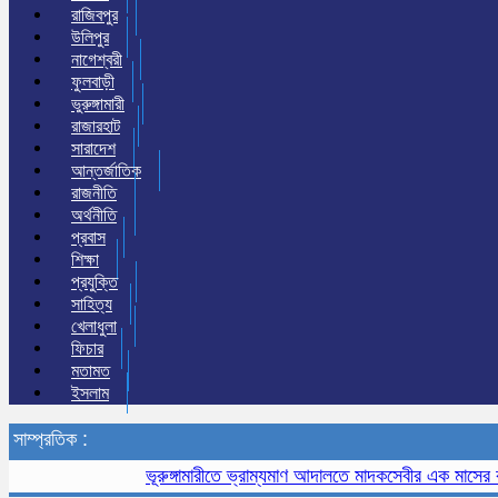
রাজিবপুর
উলিপুর
নাগেশ্বরী
ফুলবাড়ী
ভুরুঙ্গামারী
রাজারহাট
সারাদেশ
আন্তর্জাতিক
রাজনীতি
অর্থনীতি
প্রবাস
শিক্ষা
প্রযুক্তি
সাহিত্য
খেলাধুলা
ফিচার
মতামত
ইসলাম
সাম্প্রতিক :
ভূরুঙ্গামারীতে ভ্রাম্যমাণ আদালতে মাদকসেবীর এক মাসের কারাদণ্