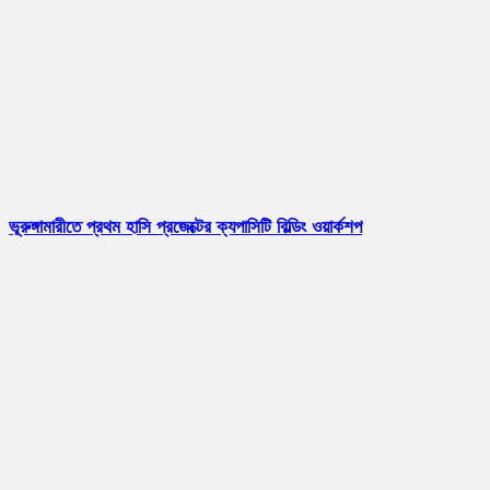
ভূরুঙ্গামারীতে প্রথম হাসি প্রজেক্টের ক্যপাসিটি বিল্ডিং ওয়ার্কশপ