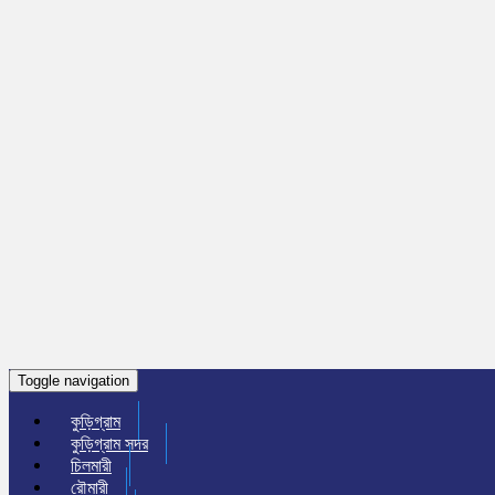
Toggle navigation
কুড়িগ্রাম
কুড়িগ্রাম সদর
চিলমারী
রৌমারী