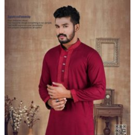
চায়না দুয়ারী জাল জব্দ করে ধ্বংস
করল প্রশাসন
ভূরুঙ্গামারীতে পুলিশ-বিজিবির যৌথ
অভিযানে গাঁজার গাছ সহ
মাদককারবারি আটক
জরায়ুমুখ ক্যান্সার স্ক্রিনিংয়ে কুড়িগ্রামে
সেরা নাগেশ্বরী, সম্মাননা পেলেন নার্স
নাজমা
দুধকুমার নদে সাঁড়াশি অভিযান, জব্দ ২
হাজার ৫০০ মিটার চায়না জাল