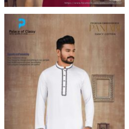
ভূরুঙ্গামারীতে ভারতীয় গরু সহ ৩
যুবক গ্রেপ্তার