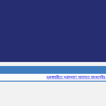
ভূরুঙ্গামারীতে ভ্রাম্যমাণ আদালতে মাদকসেবীর এক মা