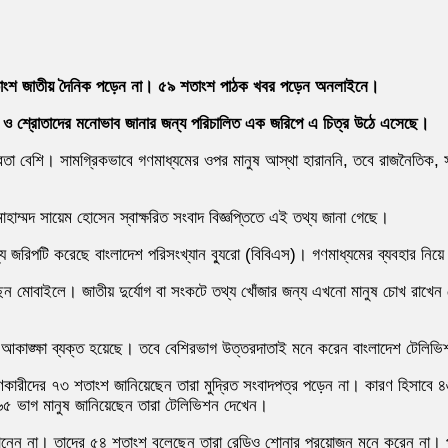
শতাংশ জাতীয় দৈনিক পড়েন না। ৫৯ শতাংশ পাঠক খবর পড়েন অনলাইনে।
র্শক ও শ্রোতাদের মনোভাব জানার জন্য পরিচালিত এক জরিপে এ চিত্র উঠে এসেছে।
তা বেশি। সামগ্রিকভাবে গণমাধ্যমের ওপর মানুষ আস্থা হারাননি, তবে রাজনৈতিক, সরক
হাম্মদ সায়েম হোসেন স্বাক্ষরিত সংবাদ বিজ্ঞপ্তিতে এই তথ্য জানা গেছে।
য জরিপটি করেছে বাংলাদেশ পরিসংখ্যান ব্যুরো (বিবিএস)। গণমাধ্যমের ব্যবহার নিয়ে
োবাইলে। জাতীয় দুর্যোগ বা সংকটে তথ্য খোঁজার জন্য এখনো মানুষ চোখ রাখেন টেলি
র আকাঙ্ক্ষা ব্যক্ত হয়েছে। তবে বেশিরভাগ উত্তরদাতাই মনে করেন বাংলাদেশ টেলিভি
হণকারীদের ৭৩ শতাংশ জানিয়েছেন তারা মুদ্রিত সংবাদপত্র পড়েন না। কারণ হিসাব
৬৫ ভাগ মানুষ জানিয়েছেন তারা টেলিভিশন দেখেন।
শোনেন না। তাদের ৫৪ শতাংশ বলেছেন তারা রেডিও শোনার প্রয়োজন মনে করেন না। 