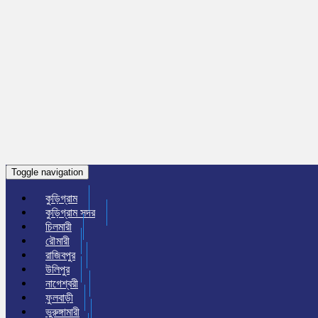
Toggle navigation
কুড়িগ্রাম
কুড়িগ্রাম সদর
চিলমারী
রৌমারী
রাজিবপুর
উলিপুর
নাগেশ্বরী
ফুলবাড়ী
ভুরুঙ্গামারী