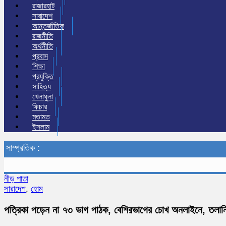
রাজারহাট
সারাদেশ
আন্তর্জাতিক
রাজনীতি
অর্থনীতি
প্রবাস
শিক্ষা
প্রযুক্তি
সাহিত্য
খেলাধুলা
ফিচার
মতামত
ইসলাম
সাম্প্রতিক :
নীড় পাতা
সারাদেশ
,
হোম
পত্রিকা পড়েন না ৭৩ ভাগ পাঠক, বেশিরভাগের চোখ অনলাইনে, তলান